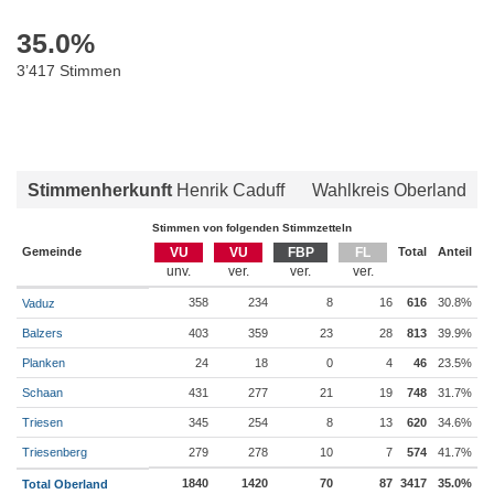
35.0
%
3’417 Stimmen
Stimmenherkunft
Henrik Caduff
Wahlkreis Oberland
Stimmen von folgenden Stimmzetteln
Gemeinde
VU
VU
FBP
FL
Total
Anteil
358
234
8
16
616
30.8%
Vaduz
Balzers
403
359
23
28
813
39.9%
Planken
24
18
0
4
46
23.5%
Schaan
431
277
21
19
748
31.7%
Triesen
345
254
8
13
620
34.6%
Triesenberg
279
278
10
7
574
41.7%
1840
1420
70
87
3417
35.0%
Total Oberland