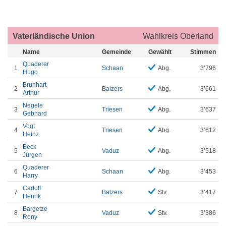
Vaterländische Union
Wahlkreis Oberland
Name
Gemeinde
Gewählt
Stimmen
Quaderer
1
Schaan
Abg.
3’796
Hugo
Brunhart
2
Balzers
Abg.
3’661
Arthur
Negele
3
Triesen
Abg.
3’637
Gebhard
Vogt
4
Triesen
Abg.
3’612
Heinz
Beck
5
Vaduz
Abg.
3’518
Jürgen
Quaderer
6
Schaan
Abg.
3’453
Harry
Caduff
7
Balzers
Stv.
3’417
Henrik
Bargetze
8
Vaduz
Stv.
3’386
Rony