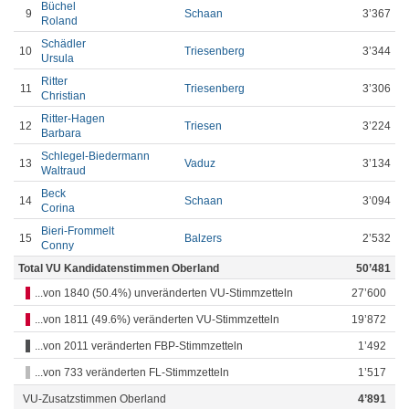
Büchel
9
Schaan
3’367
Roland
Schädler
10
Triesenberg
3’344
Ursula
Ritter
11
Triesenberg
3’306
Christian
Ritter-Hagen
12
Triesen
3’224
Barbara
Schlegel-Biedermann
13
Vaduz
3’134
Waltraud
Beck
14
Schaan
3’094
Corina
Bieri-Frommelt
15
Balzers
2’532
Conny
Total VU Kandidatenstimmen Oberland
50’481
...von 1840 (50.4%) unveränderten VU-Stimmzetteln
27’600
...von 1811 (49.6%) veränderten VU-Stimmzetteln
19’872
...von 2011 veränderten FBP-Stimmzetteln
1’492
...von 733 veränderten FL-Stimmzetteln
1’517
VU-Zusatzstimmen Oberland
4’891