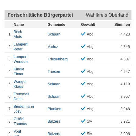
Fortschrittliche Bürgerpartei
Wahlkreis Oberland
Name
Gemeinde
Gewählt
Stimmen
Beck
1
Schaan
Abg.
4’423
Alois
Lampert
2
Vaduz
Abg.
4’345
Peter
Lampert
3
Triesenberg
Abg.
4’307
Wendelin
Kindle
4
Triesen
Abg.
4’247
Elmar
Wanger
5
Schaan
Abg.
4’119
Klaus
Frommelt
6
Schaan
Abg.
3’957
Doris
Biedermann
7
Planken
Abg.
3’948
Josy
Gstöhl
8
Balzers
Stv.
3’921
Thomas
Vogt
9
Balzers
Stv.
3’908