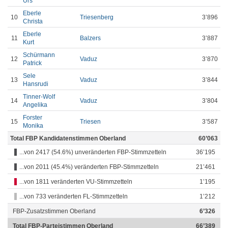
Urs
Eberle
10
Triesenberg
3’896
Christa
Eberle
11
Balzers
3’887
Kurt
Schürmann
12
Vaduz
3’870
Patrick
Sele
13
Vaduz
3’844
Hansrudi
Tinner-Wolf
14
Vaduz
3’804
Angelika
Forster
15
Triesen
3’587
Monika
Total FBP Kandidatenstimmen Oberland
60’063
...von 2417 (54.6%) unveränderten FBP-Stimmzetteln
36’195
...von 2011 (45.4%) veränderten FBP-Stimmzetteln
21’461
...von 1811 veränderten VU-Stimmzetteln
1’195
...von 733 veränderten FL-Stimmzetteln
1’212
FBP-Zusatzstimmen Oberland
6’326
Total FBP-Parteistimmen Oberland
66’389