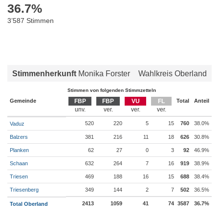
36.7
%
3’587 Stimmen
Stimmenherkunft
Monika Forster
Wahlkreis Oberland
Stimmen von folgenden Stimmzetteln
Gemeinde
FBP
FBP
VU
FL
Total
Anteil
520
220
5
15
760
38.0%
Vaduz
Balzers
381
216
11
18
626
30.8%
Planken
62
27
0
3
92
46.9%
Schaan
632
264
7
16
919
38.9%
Triesen
469
188
16
15
688
38.4%
Triesenberg
349
144
2
7
502
36.5%
2413
1059
41
74
3587
36.7%
Total Oberland