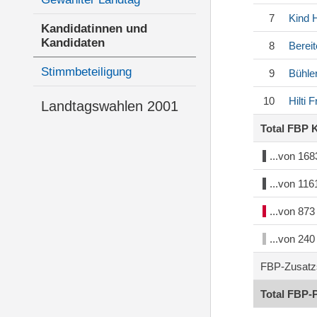
7
Kind
H
Kandidatinnen und
Kandidaten
8
Berei
Stimmbeteiligung
9
Bühle
10
Hilti
Fr
Landtagswahlen 2001
Total FBP 
...von 16
...von 11
...von 87
...von 24
FBP-Zusatz
Total FBP-