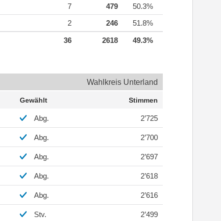
7
479
50.3%
2
246
51.8%
36
2618
49.3%
Wahlkreis Unterland
Gewählt
Stimmen
Abg.
2’725
Abg.
2’700
Abg.
2’697
Abg.
2’618
Abg.
2’616
Stv.
2’499