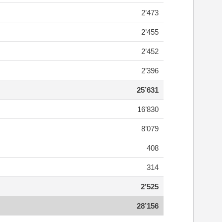
2’473
2’455
2’452
2’396
25’631
16’830
8’079
408
314
2’525
28’156