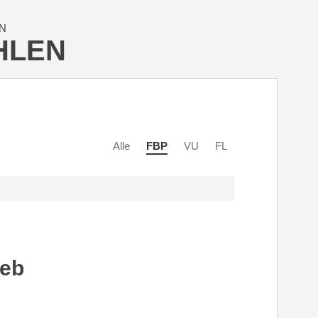
N
HLEN
Alle
FBP
VU
FL
eeb