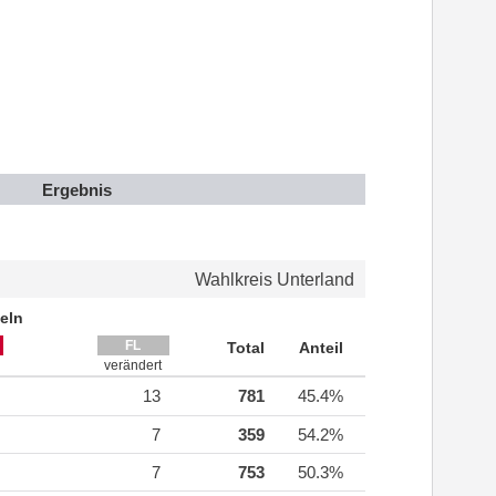
Ergebnis
Wahlkreis Unterland
eln
FL
Total
Anteil
verändert
13
781
45.4%
7
359
54.2%
7
753
50.3%