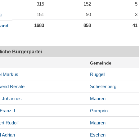
315
152
5
g
151
90
3
1683
858
41
land
tliche Bürgerpartei
Gemeinde
l
Markus
Ruggell
wend
Renate
Schellenberg
r
Johannes
Mauren
Franz J.
Gamprin
rt
Rudolf
Mauren
l
Adrian
Eschen