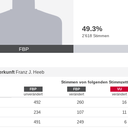
49.3
%
2’618 Stimmen
FBP
rkunft
Franz J. Heeb
Stimmen von folgenden Stimmzett
FBP
FBP
VU
unverändert
verändert
verändert
492
260
16
234
107
11
491
249
6