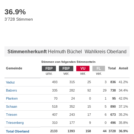
36.9
%
3’728 Stimmen
Stimmenherkunft
Helmuth Büchel
Wahlkreis Oberland
Stimmen von folgenden Stimmzetteln
Gemeinde
FBP
FBP
VU
FL
Total
Anteil
493
315
25
3
836
41.2%
Vaduz
Balzers
335
282
92
29
738
34.4%
Planken
70
24
0
1
95
42.0%
Schaan
518
352
15
5
890
37.1%
Triesen
407
243
17
6
673
35.2%
Triesenberg
310
177
9
0
496
35.8%
2133
1393
158
44
3728
36.9%
Total Oberland