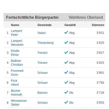
Fortschrittliche Bürgerpartei
Wahlkreis Oberland
Name
Gemeinde
Gewählt
Stimmen
Lampert
1
Vaduz
Abg.
3’931
Peter
Lampert
2
Triesenberg
Abg.
3’925
Wendelin
Kindle
3
Triesen
Abg.
3’827
Elmar
Batliner
4
Triesen
Abg.
3’825
Christian
Frommelt
5
Schaan
Abg.
3’801
Doris
Frick
6
Schaan
Abg.
3’766
Albert
Büchel
7
Balzers
Stv.
3’728
Helmuth
Wenaweser
8
Schaan
Stv.
3’655
Stefan