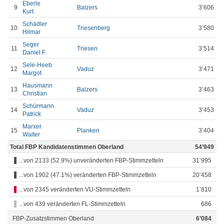
Eberle
9
Balzers
3’606
Kurt
Schädler
10
Triesenberg
3’580
Hilmar
Seger
11
Triesen
3’514
Daniel F.
Sele-Heeb
12
Vaduz
3’471
Margot
Hausmann
13
Balzers
3’463
Christian
Schürmann
14
Vaduz
3’453
Patrick
Marxer
15
Planken
3’404
Walter
Total FBP Kandidatenstimmen Oberland
54’949
...von 2133 (52.9%) unveränderten FBP-Stimmzetteln
31’995
...von 1902 (47.1%) veränderten FBP-Stimmzetteln
20’458
...von 2345 veränderten VU-Stimmzetteln
1’810
...von 439 veränderten FL-Stimmzetteln
686
FBP-Zusatzstimmen Oberland
6’084