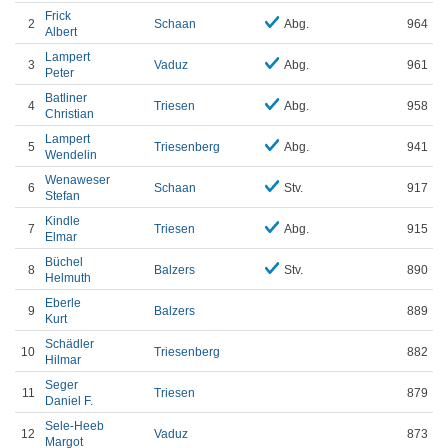
Frick
2
Schaan
Abg.
964
Albert
Lampert
3
Vaduz
Abg.
961
Peter
Batliner
4
Triesen
Abg.
958
Christian
Lampert
5
Triesenberg
Abg.
941
Wendelin
Wenaweser
6
Schaan
Stv.
917
Stefan
Kindle
7
Triesen
Abg.
915
Elmar
Büchel
8
Balzers
Stv.
890
Helmuth
Eberle
9
Balzers
889
Kurt
Schädler
10
Triesenberg
882
Hilmar
Seger
11
Triesen
879
Daniel F.
Sele-Heeb
12
Vaduz
873
Margot