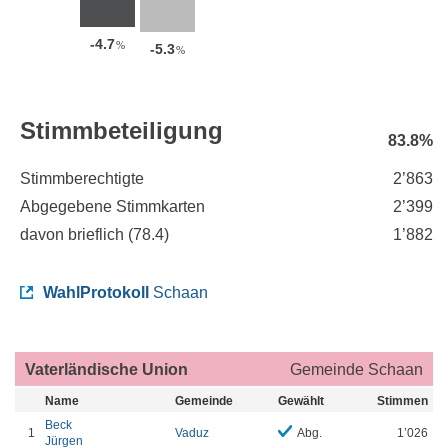
-4.7
%
-5.3
%
Stimmbeteiligung
83.8%
Stimmberechtigte
2’863
Abgegebene Stimmkarten
2’399
davon brieflich (
78.4
)
1’882
WahlProtokoll
Schaan
Vaterländische Union
Gemeinde Schaan
Name
Gemeinde
Gewählt
Stimmen
Beck
1
Vaduz
Abg.
1’026
Jürgen