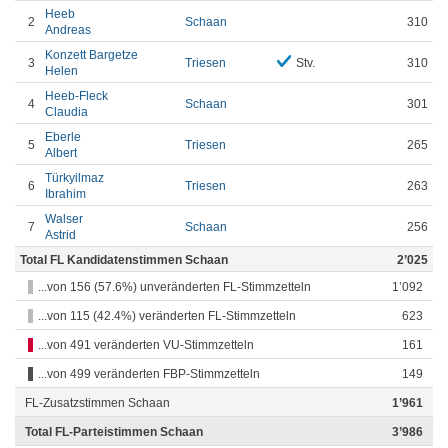
Heeb
2
Schaan
310
Andreas
Konzett Bargetze
3
Triesen
Stv.
310
Helen
Heeb-Fleck
4
Schaan
301
Claudia
Eberle
5
Triesen
265
Albert
Türkyilmaz
6
Triesen
263
Ibrahim
Walser
7
Schaan
256
Astrid
Total FL Kandidatenstimmen Schaan
2’025
...von 156 (57.6%) unveränderten FL-Stimmzetteln
1’092
...von 115 (42.4%) veränderten FL-Stimmzetteln
623
...von 491 veränderten VU-Stimmzetteln
161
...von 499 veränderten FBP-Stimmzetteln
149
FL-Zusatzstimmen Schaan
1’961
Total FL-Parteistimmen Schaan
3’986