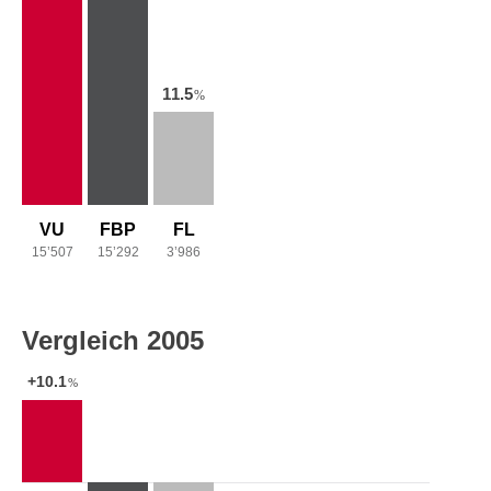
11.5
%
VU
FBP
FL
15’507
15’292
3’986
Vergleich 2005
+10.1
%