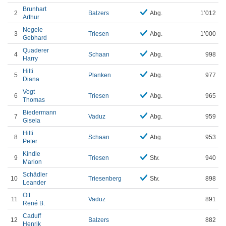
Brunhart
2
Balzers
Abg.
1’012
Arthur
Negele
3
Triesen
Abg.
1’000
Gebhard
Quaderer
4
Schaan
Abg.
998
Harry
Hilti
5
Planken
Abg.
977
Diana
Vogt
6
Triesen
Abg.
965
Thomas
Biedermann
7
Vaduz
Abg.
959
Gisela
Hilti
8
Schaan
Abg.
953
Peter
Kindle
9
Triesen
Stv.
940
Marion
Schädler
10
Triesenberg
Stv.
898
Leander
Ott
11
Vaduz
891
René B.
Caduff
12
Balzers
882
Henrik