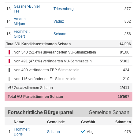
Gassner-Bühler
13
Triesenberg
877
Ilse
Amann
14
Vaduz
862
Mirjam
Frommelt
15
Schaan
856
Gilbert
Total VU Kandidatenstimmen Schaan
14’096
...von 540 (52.4%) unveränderten VU-Stimmzetteln
8’100
...von 491 (47.6%) veränderten VU-Stimmzetteln
5’362
...von 499 veränderten FBP-Stimmzetteln
424
...von 115 veränderten FL-Stimmzetteln
210
VU-Zusatzstimmen Schaan
1’411
Total VU-Parteistimmen Schaan
15’507
Fortschrittliche Bürgerpartei
Gemeinde Schaan
Name
Gemeinde
Gewählt
Stimmen
Frommelt
1
Schaan
Abg.
978
Doris