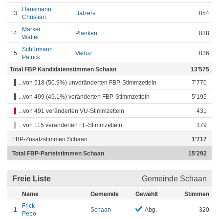
Hausmann
13
Balzers
854
Christian
Marxer
14
Planken
838
Walter
Schürmann
15
Vaduz
836
Patrick
Total FBP Kandidatenstimmen Schaan
13’575
...von 518 (50.9%) unveränderten FBP-Stimmzetteln
7’770
...von 499 (49.1%) veränderten FBP-Stimmzetteln
5’195
...von 491 veränderten VU-Stimmzetteln
431
...von 115 veränderten FL-Stimmzetteln
179
FBP-Zusatzstimmen Schaan
1’717
Total FBP-Parteistimmen Schaan
15’292
Freie Liste
Gemeinde Schaan
Name
Gemeinde
Gewählt
Stimmen
Frick
1
Schaan
Abg.
320
Pepo