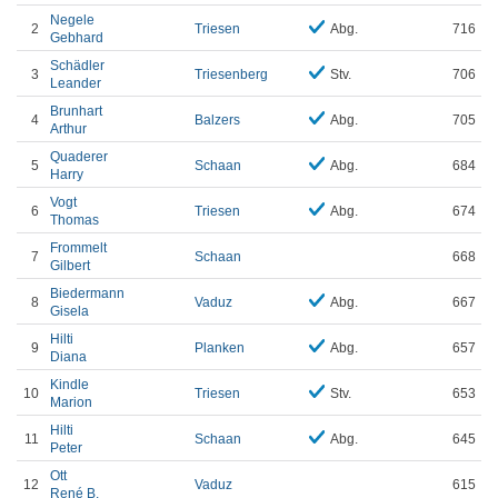
Negele
2
Triesen
Abg.
716
Gebhard
Schädler
3
Triesenberg
Stv.
706
Leander
Brunhart
4
Balzers
Abg.
705
Arthur
Quaderer
5
Schaan
Abg.
684
Harry
Vogt
6
Triesen
Abg.
674
Thomas
Frommelt
7
Schaan
668
Gilbert
Biedermann
8
Vaduz
Abg.
667
Gisela
Hilti
9
Planken
Abg.
657
Diana
Kindle
10
Triesen
Stv.
653
Marion
Hilti
11
Schaan
Abg.
645
Peter
Ott
12
Vaduz
615
René B.