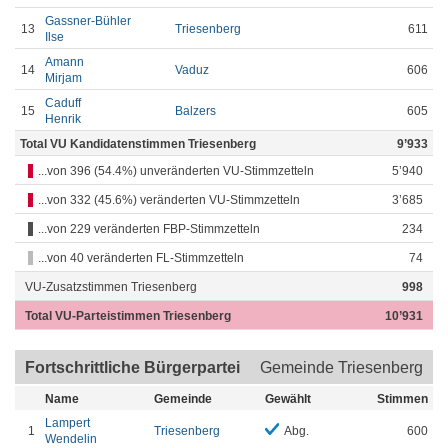
Gassner-Bühler
13
Triesenberg
611
Ilse
Amann
14
Vaduz
606
Mirjam
Caduff
15
Balzers
605
Henrik
Total VU Kandidatenstimmen Triesenberg
9’933
...von 396 (54.4%) unveränderten VU-Stimmzetteln
5’940
...von 332 (45.6%) veränderten VU-Stimmzetteln
3’685
...von 229 veränderten FBP-Stimmzetteln
234
...von 40 veränderten FL-Stimmzetteln
74
VU-Zusatzstimmen Triesenberg
998
Total VU-Parteistimmen Triesenberg
10’931
Fortschrittliche Bürgerpartei
Gemeinde Triesenberg
Name
Gemeinde
Gewählt
Stimmen
Lampert
1
Triesenberg
Abg.
600
Wendelin