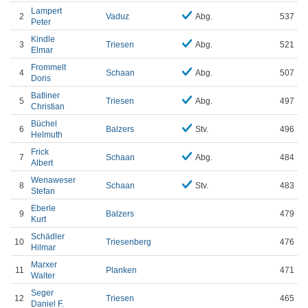
Lampert
2
Vaduz
Abg.
537
Peter
Kindle
3
Triesen
Abg.
521
Elmar
Frommelt
4
Schaan
Abg.
507
Doris
Batliner
5
Triesen
Abg.
497
Christian
Büchel
6
Balzers
Stv.
496
Helmuth
Frick
7
Schaan
Abg.
484
Albert
Wenaweser
8
Schaan
Stv.
483
Stefan
Eberle
9
Balzers
479
Kurt
Schädler
10
Triesenberg
476
Hilmar
Marxer
11
Planken
471
Walter
Seger
12
Triesen
465
Daniel F.