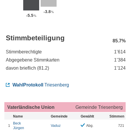
-3.8
%
-5.5
%
Stimmbeteiligung
85.7%
Stimmberechtigte
1’614
Abgegebene Stimmkarten
1’384
davon brieflich (
81.2
)
1’124
WahlProtokoll
Triesenberg
Vaterländische Union
Gemeinde Triesenberg
Name
Gemeinde
Gewählt
Stimmen
Beck
1
Vaduz
Abg.
721
Jürgen