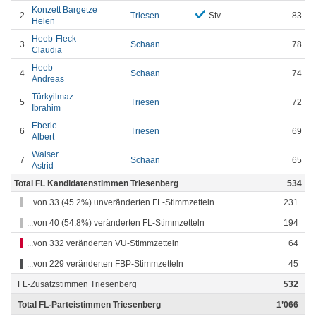
Konzett Bargetze
2
Triesen
Stv.
83
Helen
Heeb-Fleck
3
Schaan
78
Claudia
Heeb
4
Schaan
74
Andreas
Türkyilmaz
5
Triesen
72
Ibrahim
Eberle
6
Triesen
69
Albert
Walser
7
Schaan
65
Astrid
Total FL Kandidatenstimmen Triesenberg
534
...von 33 (45.2%) unveränderten FL-Stimmzetteln
231
...von 40 (54.8%) veränderten FL-Stimmzetteln
194
...von 332 veränderten VU-Stimmzetteln
64
...von 229 veränderten FBP-Stimmzetteln
45
FL-Zusatzstimmen Triesenberg
532
Total FL-Parteistimmen Triesenberg
1’066