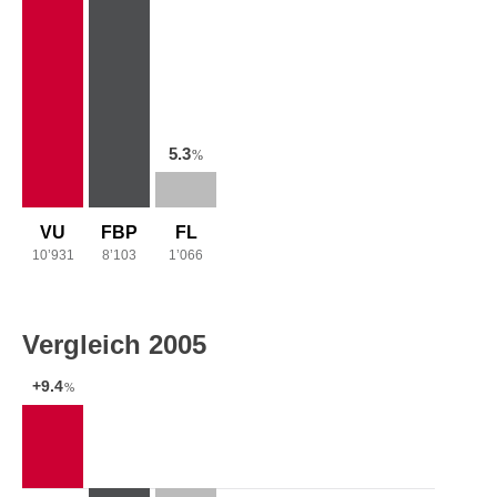
5.3
%
VU
FBP
FL
10’931
8’103
1’066
Vergleich 2005
+9.4
%