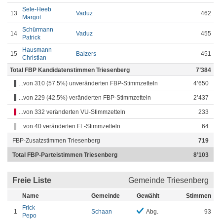
Sele-Heeb
13
Vaduz
462
Margot
Schürmann
14
Vaduz
455
Patrick
Hausmann
15
Balzers
451
Christian
Total FBP Kandidatenstimmen Triesenberg
7’384
...von 310 (57.5%) unveränderten FBP-Stimmzetteln
4’650
...von 229 (42.5%) veränderten FBP-Stimmzetteln
2’437
...von 332 veränderten VU-Stimmzetteln
233
...von 40 veränderten FL-Stimmzetteln
64
FBP-Zusatzstimmen Triesenberg
719
Total FBP-Parteistimmen Triesenberg
8’103
Freie Liste
Gemeinde Triesenberg
Name
Gemeinde
Gewählt
Stimmen
Frick
1
Schaan
Abg.
93
Pepo