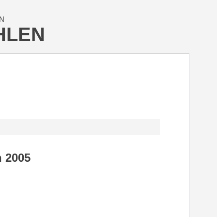
N
HLEN
h 2005