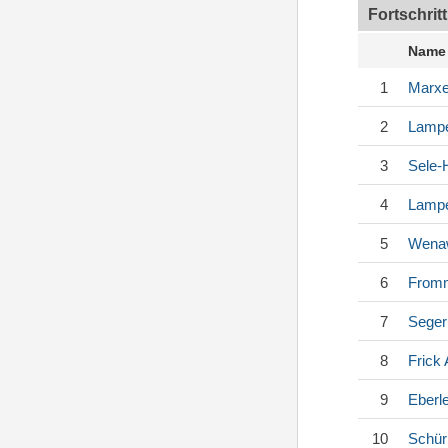
Fortschrit
Name
1
Marxe
2
Lampe
3
Sele-
4
Lampe
5
Wena
6
Fromm
7
Seger
8
Frick
A
9
Eberl
10
Schü