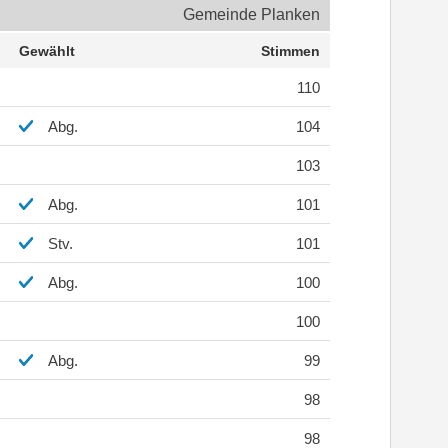
Gemeinde Planken
Gewählt
Stimmen
110
Abg.
104
103
Abg.
101
Stv.
101
Abg.
100
100
Abg.
99
98
98