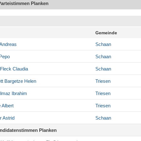
Parteistimmen Planken
Gemeinde
Andreas
Schaan
Pepo
Schaan
Fleck
Claudia
Schaan
tt Bargetze
Helen
Triesen
ilmaz
Ibrahim
Triesen
e
Albert
Triesen
r
Astrid
Schaan
andidatenstimmen Planken