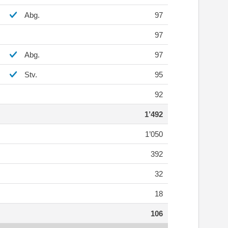
Abg.
97
97
Abg.
97
Stv.
95
92
1’492
1’050
392
32
18
106