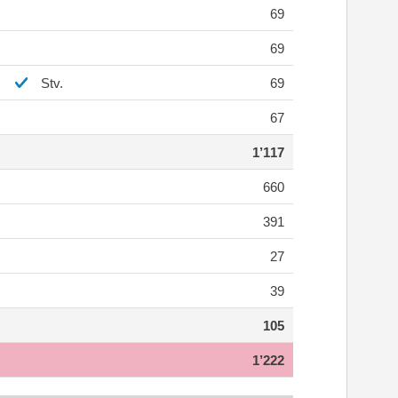
69
69
Stv.
69
67
1’117
660
391
27
39
105
1’222