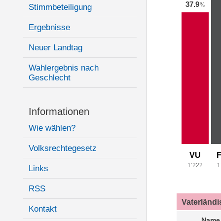
37.9
%
Stimmbeteiligung
Ergebnisse
Neuer Landtag
Wahlergebnis nach
Geschlecht
Informationen
Wie wählen?
Volksrechtegesetz
VU
1’222
1
Links
RSS
Vaterländ
Kontakt
Name