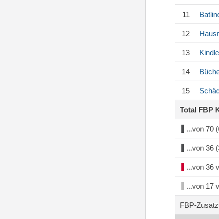
11
Batlin
12
Haus
13
Kindle
14
Büche
15
Schäd
Total FBP 
...von 70
...von 36
...von 36
...von 17
FBP-Zusatz