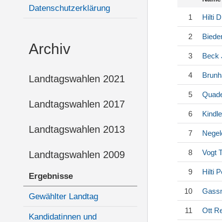
Datenschutzerklärung
1
Hilti
D
2
Biede
Archiv
3
Beck
4
Brunh
Landtagswahlen 2021
5
Quade
Landtagswahlen 2017
6
Kindle
Landtagswahlen 2013
7
Negel
8
Vogt
T
Landtagswahlen 2009
9
Hilti
Pe
Ergebnisse
10
Gassn
Gewählter Landtag
11
Ott
Re
Kandidatinnen und