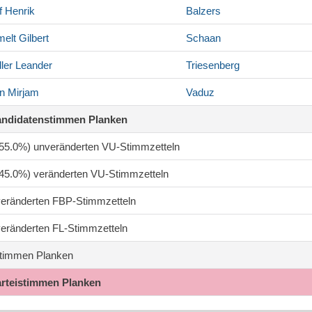
f
Henrik
Balzers
elt
Gilbert
Schaan
ler
Leander
Triesenberg
n
Mirjam
Vaduz
andidatenstimmen Planken
 (55.0%) unveränderten VU-Stimmzetteln
 (45.0%) veränderten VU-Stimmzetteln
 veränderten FBP-Stimmzetteln
 veränderten FL-Stimmzetteln
timmen Planken
arteistimmen Planken