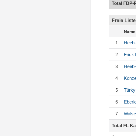
Total FBP-
Freie Liste
Name
1
Heeb
2
Frick
3
Heeb-
4
Konze
5
Türky
6
Eberl
7
Walse
Total FL K