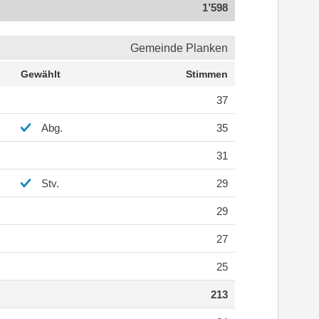
1’598
Gemeinde Planken
Gewählt
Stimmen
37
Abg.
35
31
Stv.
29
29
27
25
213