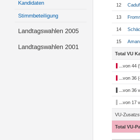
Kandidaten
12
Caduf
Stimmbeteiligung
13
Fromm
14
Schäd
Landtagswahlen 2005
15
Aman
Landtagswahlen 2001
Total VU K
...von 44
...von 36
...von 36
...von 17
VU-Zusatzs
Total VU-P