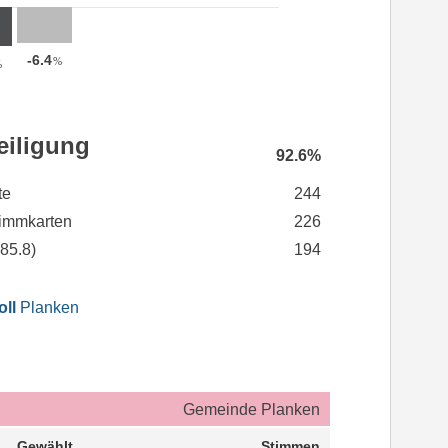
-6.4
%
%
eiligung
92.6%
te
244
immkarten
226
(
85.8
)
194
oll
Planken
Gemeinde Planken
Gewählt
Stimmen