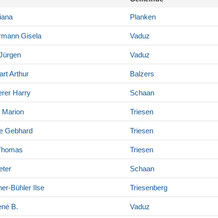
iana
Planken
rmann
Gisela
Vaduz
Jürgen
Vaduz
art
Arthur
Balzers
rer
Harry
Schaan
Marion
Triesen
e
Gebhard
Triesen
homas
Triesen
ter
Schaan
er-Bühler
Ilse
Triesenberg
né B.
Vaduz