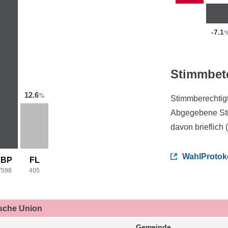
-7.1
Stimmbet
12.6
%
Stimmberechtig
Abgegebene St
davon brieflich 
WahlProtok
FBP
FL
’598
405
ische Union
Gemeinde