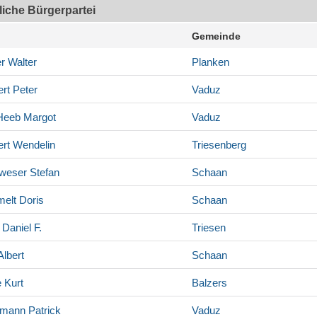
tliche Bürgerpartei
Gemeinde
r
Walter
Planken
rt
Peter
Vaduz
Heeb
Margot
Vaduz
rt
Wendelin
Triesenberg
weser
Stefan
Schaan
elt
Doris
Schaan
Daniel F.
Triesen
lbert
Schaan
e
Kurt
Balzers
rmann
Patrick
Vaduz