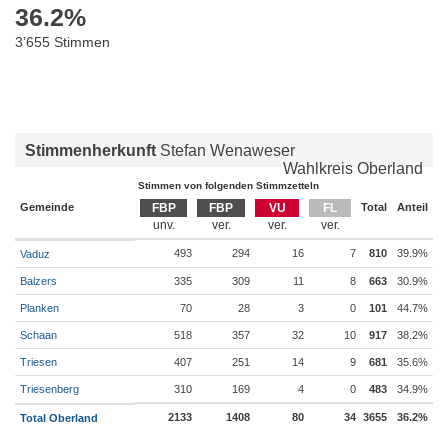
36.2
%
3’655 Stimmen
Stimmenherkunft
Stefan Wenaweser
Wahlkreis Oberland
Stimmen von folgenden Stimmzetteln
Gemeinde
FBP
FBP
VU
FL
Total
Anteil
493
294
16
7
810
39.9%
Vaduz
Balzers
335
309
11
8
663
30.9%
Planken
70
28
3
0
101
44.7%
Schaan
518
357
32
10
917
38.2%
Triesen
407
251
14
9
681
35.6%
Triesenberg
310
169
4
0
483
34.9%
2133
1408
80
34
3655
36.2%
Total Oberland