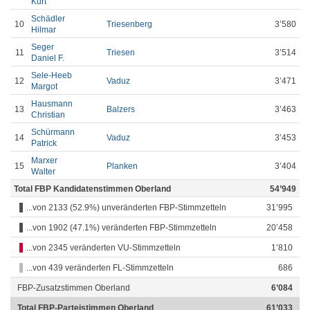
Kurt
Schädler
10
Triesenberg
3’580
Hilmar
Seger
11
Triesen
3’514
Daniel F.
Sele-Heeb
12
Vaduz
3’471
Margot
Hausmann
13
Balzers
3’463
Christian
Schürmann
14
Vaduz
3’453
Patrick
Marxer
15
Planken
3’404
Walter
Total FBP Kandidatenstimmen Oberland
54’949
...von 2133 (52.9%) unveränderten FBP-Stimmzetteln
31’995
...von 1902 (47.1%) veränderten FBP-Stimmzetteln
20’458
...von 2345 veränderten VU-Stimmzetteln
1’810
...von 439 veränderten FL-Stimmzetteln
686
FBP-Zusatzstimmen Oberland
6’084
Total FBP-Parteistimmen Oberland
61’033