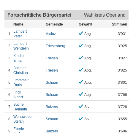
Fortschrittliche Bürgerpartei
Wahlkreis Oberland
Name
Gemeinde
Gewählt
Stimmen
Lampert
1
Vaduz
Abg.
3’931
Peter
Lampert
2
Triesenberg
Abg.
3’925
Wendelin
Kindle
3
Triesen
Abg.
3’827
Elmar
Batliner
4
Triesen
Abg.
3’825
Christian
Frommelt
5
Schaan
Abg.
3’801
Doris
Frick
6
Schaan
Abg.
3’766
Albert
Büchel
7
Balzers
Stv.
3’728
Helmuth
Wenaweser
8
Schaan
Stv.
3’655
Stefan
Eberle
9
Balzers
3’606