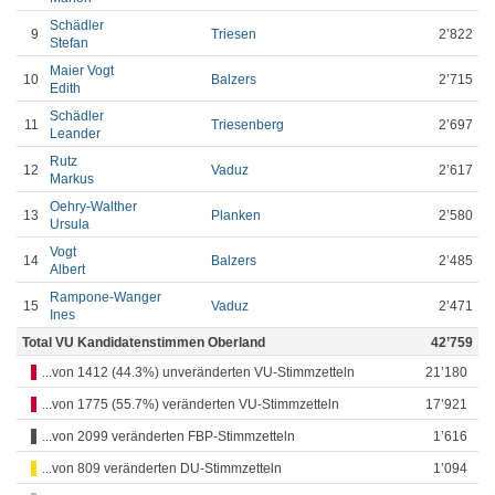
Schädler
9
Triesen
2’822
Stefan
Maier Vogt
10
Balzers
2’715
Edith
Schädler
11
Triesenberg
2’697
Leander
Rutz
12
Vaduz
2’617
Markus
Oehry-Walther
13
Planken
2’580
Ursula
Vogt
14
Balzers
2’485
Albert
Rampone-Wanger
15
Vaduz
2’471
Ines
Total VU Kandidatenstimmen Oberland
42’759
...von 1412 (44.3%) unveränderten VU-Stimmzetteln
21’180
...von 1775 (55.7%) veränderten VU-Stimmzetteln
17’921
...von 2099 veränderten FBP-Stimmzetteln
1’616
...von 809 veränderten DU-Stimmzetteln
1’094