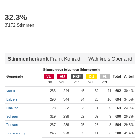
32.3
%
3’172 Stimmen
Stimmenherkunft
Frank Konrad
Wahlkreis Oberland
Stimmen von folgenden Stimmzetteln
Gemeinde
VU
VU
FBP
DU
FL
Total
Anteil
263
244
45
39
11
602
30.4%
Vaduz
Balzers
290
344
24
20
16
694
34.5%
Planken
28
22
3
1
0
54
23.9%
Schaan
319
298
32
32
9
690
29.7%
Triesen
267
236
25
28
8
564
29.8%
Triesenberg
245
270
33
14
6
568
41.4%