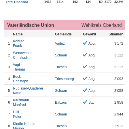
1412
1414
162
134
50
3172
32.3%
Total Oberland
Vaterländische Union
Wahlkreis Oberland
Name
Gemeinde
Gewählt
Stimmen
Konrad
1
Vaduz
Abg.
3’172
Frank
Wenaweser
2
Schaan
Abg.
3’122
Christoph
Vogt
3
Triesen
Abg.
3’113
Thomas
Beck
4
Triesenberg
Abg.
3’093
Christoph
Rüdisser-Quaderer
5
Schaan
Abg.
3’058
Karin
Kaufmann
6
Balzers
Stv.
2’958
Manfred
Hilti
7
Schaan
2’944
Peter
Kindle-Kühnis
8
Triesen
2’912
Marion