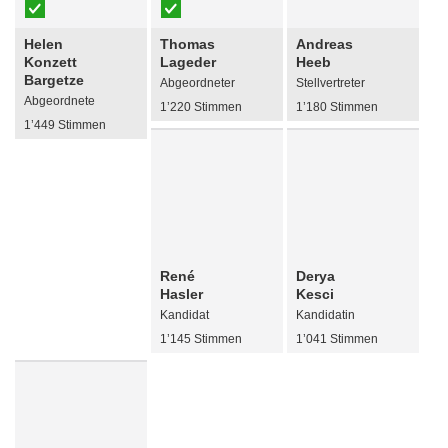
Helen
Thomas
Andreas
Konzett
Lageder
Heeb
Bargetze
Abgeordneter
Stellvertreter
Abgeordnete
1’220 Stimmen
1’180 Stimmen
1’449 Stimmen
René
Derya
Hasler
Kesci
Kandidat
Kandidatin
1’145 Stimmen
1’041 Stimmen