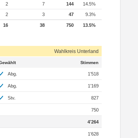
2
7
144
14.5%
2
3
47
9.3%
16
38
750
13.5%
Wahlkreis Unterland
Gewählt
Stimmen
Abg.
1’518
Abg.
1’169
Stv.
827
750
4’264
1’628