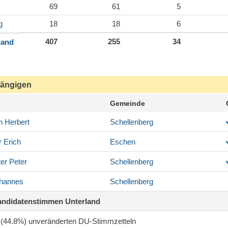
69
61
5
g
18
18
6
407
255
34
land
ängigen
Gemeinde
h
Herbert
Schellenberg
r
Erich
Eschen
er
Peter
Schellenberg
hannes
Schellenberg
andidatenstimmen Unterland
7 (44.8%) unveränderten DU-Stimmzetteln