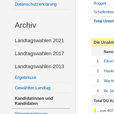
Ruggell
Datenschutzerklärung
Schellenber
Total Unter
Archiv
Landtagswahlen 2021
Die Unabh
Name
Landtagswahlen 2017
1
Elkuc
Landtagswahlen 2013
2
Hasle
Ergebnisse
3
Wacht
Gewählter Landtag
4
Ilic
Jo
Kandidatinnen und
Total DU K
Kandidaten
...von 40
Stimmbeteiligung