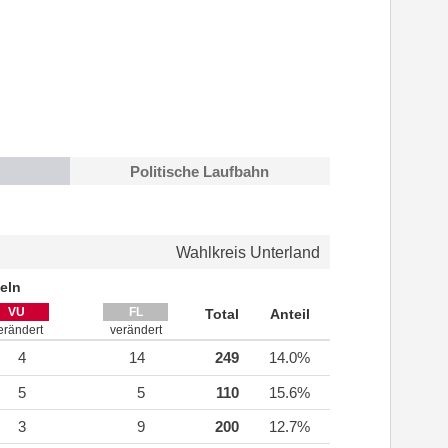
Politische Laufbahn
Wahlkreis Unterland
eln
VU
FL
Total
Anteil
erändert
verändert
4
14
249
14.0%
5
5
110
15.6%
3
9
200
12.7%