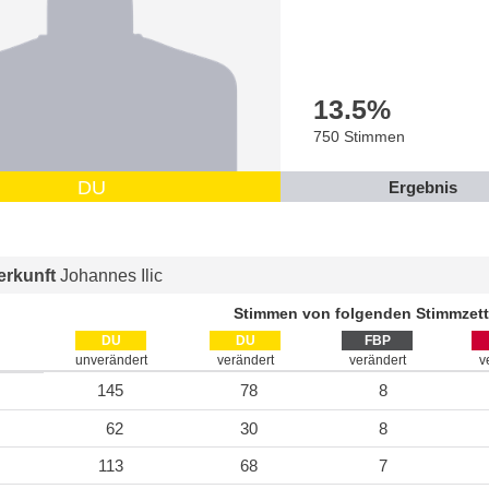
13.5
%
750 Stimmen
DU
Ergebnis
rkunft
Johannes Ilic
Stimmen von folgenden Stimmzett
DU
DU
FBP
unverändert
verändert
verändert
v
145
78
8
62
30
8
113
68
7