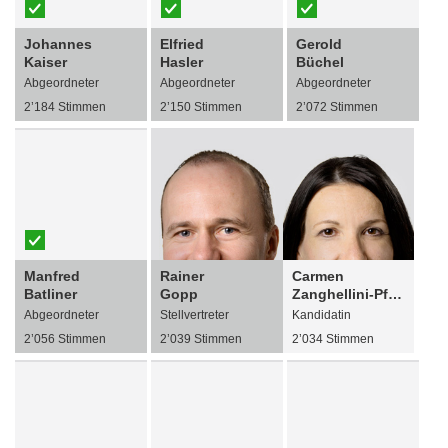
Johannes
Elfried
Gerold
Kaiser
Hasler
Büchel
Abgeordneter
Abgeordneter
Abgeordneter
2’184 Stimmen
2’150 Stimmen
2’072 Stimmen
Manfred
Rainer
Carmen
Batliner
Gopp
Zanghellini-Pfeiffer
Abgeordneter
Stellvertreter
Kandidatin
2’056 Stimmen
2’039 Stimmen
2’034 Stimmen