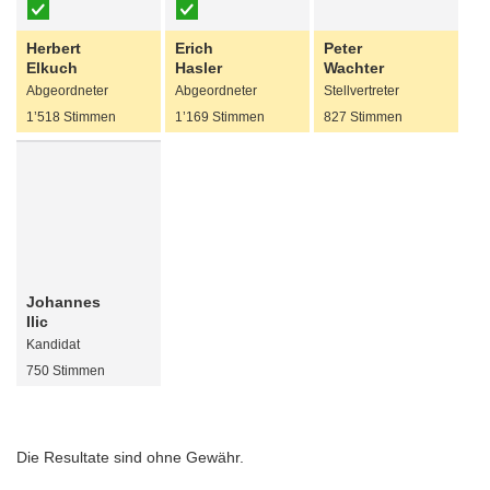
Herbert
Erich
Peter
Elkuch
Hasler
Wachter
Abgeordneter
Abgeordneter
Stellvertreter
1’518 Stimmen
1’169 Stimmen
827 Stimmen
Johannes
Ilic
Kandidat
750 Stimmen
Die Resultate sind ohne Gewähr.