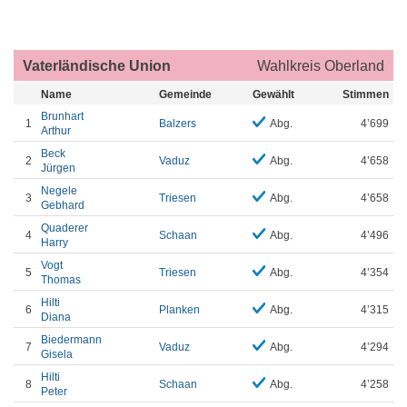
Vaterländische Union
Wahlkreis Oberland
Name
Gemeinde
Gewählt
Stimmen
Brunhart
1
Balzers
Abg.
4’699
Arthur
Beck
2
Vaduz
Abg.
4’658
Jürgen
Negele
3
Triesen
Abg.
4’658
Gebhard
Quaderer
4
Schaan
Abg.
4’496
Harry
Vogt
5
Triesen
Abg.
4’354
Thomas
Hilti
6
Planken
Abg.
4’315
Diana
Biedermann
7
Vaduz
Abg.
4’294
Gisela
Hilti
8
Schaan
Abg.
4’258
Peter