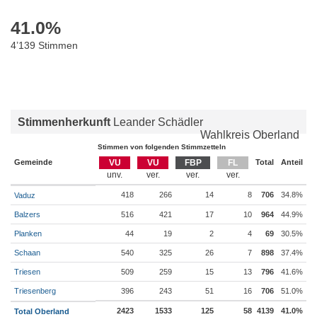
41.0
%
4’139 Stimmen
Stimmenherkunft
Leander Schädler
Wahlkreis Oberland
Stimmen von folgenden Stimmzetteln
Gemeinde
VU
VU
FBP
FL
Total
Anteil
418
266
14
8
706
34.8%
Vaduz
Balzers
516
421
17
10
964
44.9%
Planken
44
19
2
4
69
30.5%
Schaan
540
325
26
7
898
37.4%
Triesen
509
259
15
13
796
41.6%
Triesenberg
396
243
51
16
706
51.0%
2423
1533
125
58
4139
41.0%
Total Oberland