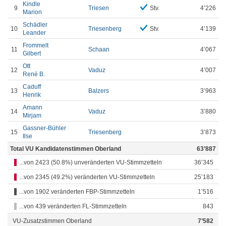
Kindle
9
Triesen
Stv.
4’226
Marion
Schädler
10
Triesenberg
Stv.
4’139
Leander
Frommelt
11
Schaan
4’067
Gilbert
Ott
12
Vaduz
4’007
René B.
Caduff
13
Balzers
3’963
Henrik
Amann
14
Vaduz
3’880
Mirjam
Gassner-Bühler
15
Triesenberg
3’873
Ilse
Total VU Kandidatenstimmen Oberland
63’887
...von 2423 (50.8%) unveränderten VU-Stimmzetteln
36’345
...von 2345 (49.2%) veränderten VU-Stimmzetteln
25’183
...von 1902 veränderten FBP-Stimmzetteln
1’516
...von 439 veränderten FL-Stimmzetteln
843
VU-Zusatzstimmen Oberland
7’582