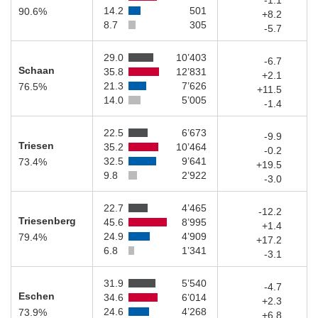
-1.1
14.2
501
90.6%
+8.2
8.7
305
-5.7
29.0
10’403
-6.7
Schaan
35.8
12’831
+2.1
21.3
7’626
76.5%
+11.5
14.0
5’005
-1.4
22.5
6’673
-9.9
Triesen
35.2
10’464
-0.2
32.5
9’641
73.4%
+19.5
9.8
2’922
-3.0
22.7
4’465
-12.2
Triesenberg
45.6
8’995
+1.4
24.9
4’909
79.4%
+17.2
6.8
1’341
-3.1
31.9
5’540
-4.7
Eschen
34.6
6’014
+2.3
24.6
4’268
73.9%
+6.8