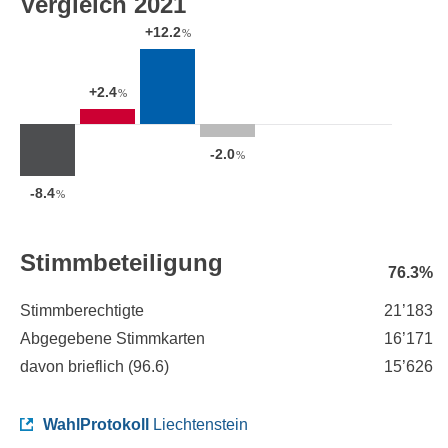
Vergleich 2021
+12.2
%
+2.4
%
-2.0
%
-8.4
%
Stimmbeteiligung
76.3%
Stimmberechtigte
21’183
Abgegebene Stimmkarten
16’171
davon brieflich (
96.6
)
15’626
WahlProtokoll
Liechtenstein