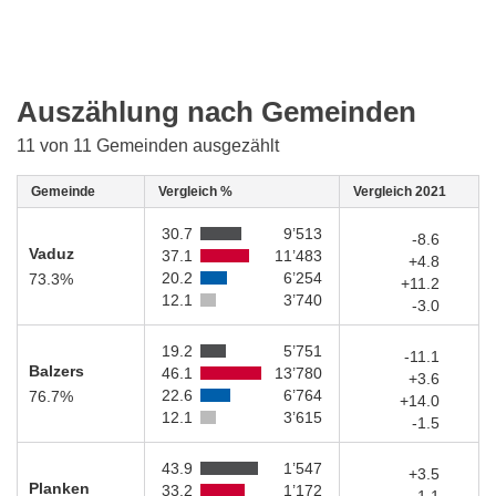
Auszählung nach Gemeinden
11 von 11 Gemeinden ausgezählt
Gemeinde
Vergleich %
Vergleich 2021
30.7
9’513
-8.6
Vaduz
37.1
11’483
+4.8
20.2
6’254
73.3%
+11.2
12.1
3’740
-3.0
19.2
5’751
-11.1
Balzers
46.1
13’780
+3.6
22.6
6’764
76.7%
+14.0
12.1
3’615
-1.5
43.9
1’547
+3.5
Planken
33.2
1’172