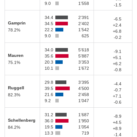
9.0
1’558
-1.5
34.4
2’391
-6.5
Gamprin
34.5
2’402
+2.4
22.2
1’542
78.2%
+6.8
9.0
625
-0.2
34.0
5’618
-9.1
Mauren
35.6
5’887
+5.1
20.3
3’353
75.1%
+6.2
10.1
1’672
-0.8
29.8
3’395
-4.4
Ruggell
39.5
4’500
-0.7
21.6
2’458
82.3%
+7.1
9.2
1’047
-0.6
31.2
1’687
-8.9
Schellenberg
36.0
1’950
+4.5
19.5
1’054
84.2%
+8.9
13.3
719
-1.4