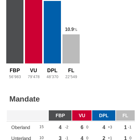
10.9
%
FBP
VU
DPL
FL
56’983
79’478
48’370
22’549
Mandate
FBP
VU
DPL
FL
Oberland
15
4
6
4
1
-2
0
+3
-1
Unterland
10
3
4
2
1
-1
0
+1
0