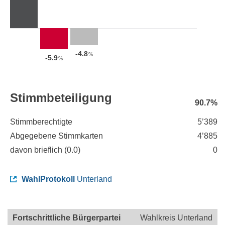
-4.8
%
-5.9
%
Stimmbeteiligung
90.7%
Stimmberechtigte
5’389
Abgegebene Stimmkarten
4’885
davon brieflich (
0.0
)
0
WahlProtokoll
Unterland
Fortschrittliche Bürgerpartei
Wahlkreis Unterland