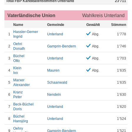
Total FBP Kandidatenstimmen Unterland
23’711
Vaterländische Union
Wahlkreis Unterland
Name
Gemeinde
Gewählt
Stimmen
Hassler-Gerner
1
Unterland
Abg.
1’778
Ingrid
Oehri
2
Gamprin-Bendern
Abg.
1’746
Donath
Büchel
3
Unterland
Abg.
1’703
Otto
Klein
4
Mauren
Abg.
1’635
Ivo
Marxer
5
Schaanwald
1’635
Alexander
Kranz
6
Nendeln
1’630
Peter
Beck-Büchel
7
Unterland
1’620
Doris
Büchel
8
Unterland
1’524
Hansjörg
Oehry
9
Gamprin-Bendern
1’521