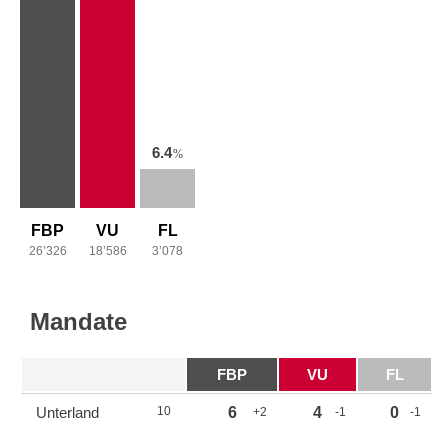
6.4
%
FBP
VU
FL
26’326
18’586
3’078
Mandate
FBP
VU
FL
Unterland
10
6
4
0
+2
-1
-1