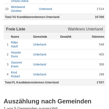
Ursula Diana
Wohlwend
10
Unterland
1’514
Günther
Total VU Kandidatenstimmen Unterland
16’306
Freie Liste
Wahlkreis Unterland
Name
Gemeinde
Gewählt
Stimmen
Ritter
1
Unterland
548
Adolf
Hassler
2
Unterland
405
Doris
Gassner
3
Unterland
306
Erwin
Kind
4
Unterland
298
Robert
Total FL Kandidatenstimmen Unterland
1’557
Auszählung nach Gemeinden
1 von 5 Gemeinden ausgezählt