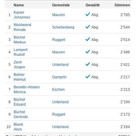
Name
Gemeinde
Gewählt
Stimmen
Kaiser
1
Mauren
Abg.
2’785
Johannes
Wohlwend
2
Schellenberg
Abg.
2’544
Renate
Büchel
3
Ruggell
Abg.
2’514
Markus
Lampert
4
Mauren
Abg.
2’486
Rudolf
Zech
5
Unterland
Abg.
2’421
Jürgen
Bühler
6
Gamprin
Abg.
2’217
Helmut
Bereiter-Amann
7
Eschen
2’213
Monica
Büchel
8
Unterland
2’194
Eduard
Büchel
9
Ruggell
2’173
Gerlinde
Blank
10
Unterland
2’164
Alois