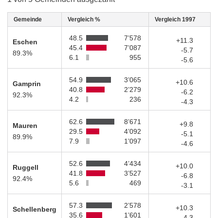
Gemeinde
Vergleich %
Vergleich 1997
48.5
7’578
+11.3
Eschen
45.4
7’087
-5.7
89.3%
6.1
955
-5.6
54.9
3’065
+10.6
Gamprin
40.8
2’279
-6.2
92.3%
4.2
236
-4.3
62.6
8’671
+9.8
Mauren
29.5
4’092
-5.1
89.9%
7.9
1’097
-4.6
52.6
4’434
+10.0
Ruggell
41.8
3’527
-6.8
92.4%
5.6
469
-3.1
57.3
2’578
+10.3
Schellenberg
35.6
1’601
-4.3