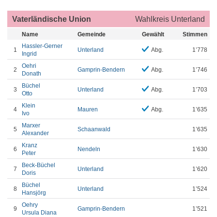
Vaterländische Union
Wahlkreis Unterland
Name
Gemeinde
Gewählt
Stimmen
Hassler-Gerner
1
Unterland
Abg.
1’778
Ingrid
Oehri
2
Gamprin-Bendern
Abg.
1’746
Donath
Büchel
3
Unterland
Abg.
1’703
Otto
Klein
4
Mauren
Abg.
1’635
Ivo
Marxer
5
Schaanwald
1’635
Alexander
Kranz
6
Nendeln
1’630
Peter
Beck-Büchel
7
Unterland
1’620
Doris
Büchel
8
Unterland
1’524
Hansjörg
Oehry
9
Gamprin-Bendern
1’521
Ursula Diana