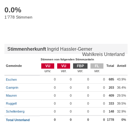
0.0
%
1’778 Stimmen
Stimmenherkunft
Ingrid Hassler-Gerner
Wahlkreis Unterland
Stimmen von folgenden Stimmzetteln
Gemeinde
VU
VU
FBP
FL
Total
Anteil
0
0
0
0
685
43.9%
Eschen
Gamprin
0
0
0
0
203
36.4%
Mauren
0
0
0
0
409
29.5%
Ruggell
0
0
0
0
333
39.5%
Schellenberg
0
0
0
0
148
32.9%
0
0
0
0
1778
0%
Total Unterland