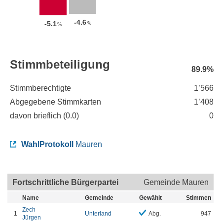
-4.6
%
-5.1
%
Stimmbeteiligung
89.9%
Stimmberechtigte
1’566
Abgegebene Stimmkarten
1’408
davon brieflich (
0.0
)
0
WahlProtokoll
Mauren
Fortschrittliche Bürgerpartei
Gemeinde Mauren
Name
Gemeinde
Gewählt
Stimmen
Zech
1
Unterland
Abg.
947
Jürgen