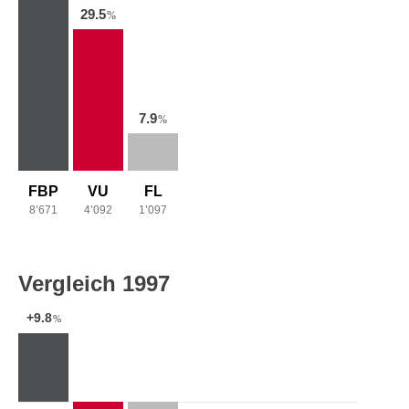
29.5
%
7.9
%
FBP
VU
FL
8’671
4’092
1’097
Vergleich 1997
+9.8
%