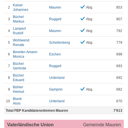
Kaiser
2
Mauren
Abg.
853
Johannes
Büchel
3
Ruggell
Abg.
807
Markus
Lampert
4
Mauren
Abg.
792
Rudolf
Wohlwend
5
Schellenberg
Abg.
779
Renate
Bereiter-Amann
6
Eschen
698
Monica
Büchel
7
Ruggell
693
Gerlinde
Büchel
8
Unterland
692
Eduard
Bühler
9
Gamprin
Abg.
682
Helmut
Blank
10
Unterland
670
Alois
Total FBP Kandidatenstimmen Mauren
7’613
Vaterländische Union
Gemeinde Mauren