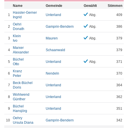
Name
Gemeinde
Gewählt
Stimmen
Hassler-Gerner
1
Unterland
Abg.
409
Ingrid
Oehri
2
Gamprin-Bendern
Abg.
386
Donath
Klein
3
Mauren
Abg.
379
Ivo
Marxer
4
Schaanwald
379
Alexander
Büchel
5
Unterland
Abg.
371
Otto
Kranz
6
Nendeln
370
Peter
Beck-Büchel
7
Unterland
364
Doris
Wohlwend
8
Unterland
362
Günther
Büchel
9
Unterland
351
Hansjörg
Oehry
10
Gamprin-Bendern
342
Ursula Diana