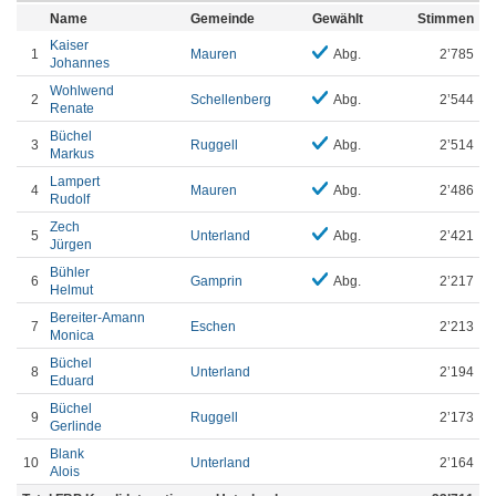
Name
Gemeinde
Gewählt
Stimmen
Kaiser
1
Mauren
Abg.
2’785
Johannes
Wohlwend
2
Schellenberg
Abg.
2’544
Renate
Büchel
3
Ruggell
Abg.
2’514
Markus
Lampert
4
Mauren
Abg.
2’486
Rudolf
Zech
5
Unterland
Abg.
2’421
Jürgen
Bühler
6
Gamprin
Abg.
2’217
Helmut
Bereiter-Amann
7
Eschen
2’213
Monica
Büchel
8
Unterland
2’194
Eduard
Büchel
9
Ruggell
2’173
Gerlinde
Blank
10
Unterland
2’164
Alois