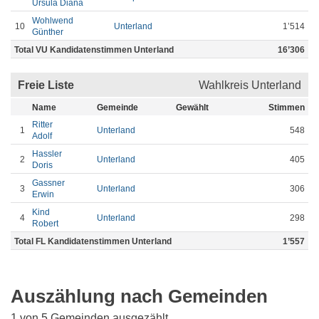
Ursula Diana
Wohlwend
10
Unterland
1’514
Günther
Total VU Kandidatenstimmen Unterland
16’306
Freie Liste
Wahlkreis Unterland
Name
Gemeinde
Gewählt
Stimmen
Ritter
1
Unterland
548
Adolf
Hassler
2
Unterland
405
Doris
Gassner
3
Unterland
306
Erwin
Kind
4
Unterland
298
Robert
Total FL Kandidatenstimmen Unterland
1’557
Auszählung nach Gemeinden
1 von 5 Gemeinden ausgezählt