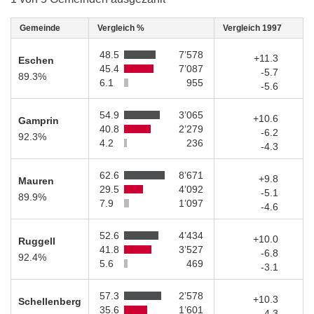
Gemeinde
Vergleich %
Vergleich 1997
48.5
7’578
+11.3
Eschen
45.4
7’087
-5.7
89.3%
6.1
955
-5.6
54.9
3’065
+10.6
Gamprin
40.8
2’279
-6.2
92.3%
4.2
236
-4.3
62.6
8’671
+9.8
Mauren
29.5
4’092
-5.1
89.9%
7.9
1’097
-4.6
52.6
4’434
+10.0
Ruggell
41.8
3’527
-6.8
92.4%
5.6
469
-3.1
57.3
2’578
+10.3
Schellenberg
35.6
1’601
-4.3