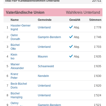
Total FBP Kandidatenstimmen Unterland
23’711
Vaterländische Union
Wahlkreis Unterland
Name
Gemeinde
Gewählt
Stimmen
Hassler-Gerner
1
Unterland
Abg.
1’778
Ingrid
Oehri
2
Gamprin-Bendern
Abg.
1’746
Donath
Büchel
3
Unterland
Abg.
1’703
Otto
Klein
4
Mauren
Abg.
1’635
Ivo
Marxer
5
Schaanwald
1’635
Alexander
Kranz
6
Nendeln
1’630
Peter
Beck-Büchel
7
Unterland
1’620
Doris
Büchel
8
Unterland
1’524
Hansjörg
Oehry
9
Gamprin-Bendern
1’521