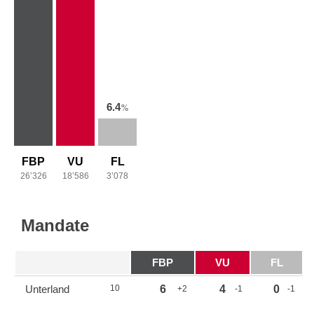
6.4
%
FBP
VU
FL
26’326
18’586
3’078
Mandate
FBP
VU
FL
Unterland
10
6
4
0
+2
-1
-1