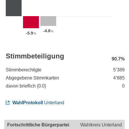
-4.8
%
-5.9
%
Stimmbeteiligung
90.7%
Stimmberechtigte
5’389
Abgegebene Stimmkarten
4’885
davon brieflich (
0.0
)
0
WahlProtokoll
Unterland
Fortschrittliche Bürgerpartei
Wahlkreis Unterland