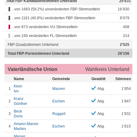
Total FBP Kandidatenstimmen Unterland
25’631
...von 1683 (59.2%) unveränderten FBP-Stimmzetteln
16’830
...von 1161 (40.8%) veränderten FBP-Stimmzetteln
8’079
...von 873 veränderten VU-Stimmzetteln
408
...von 240 veränderten FL-Stimmzetteln
314
FBP-Zusatzstimmen Unterland
2’525
Total FBP-Parteistimmen Unterland
28’156
Vaterländische Union
Wahlkreis Unterland
Name
Gemeinde
Gewählt
Stimmen
Klein
1
Mauren
Abg.
1’854
Ivo
Kranz
2
Eschen
Abg.
1’847
Günther
Beck
3
Ruggell
Abg.
1’831
Doris
Amann-Marxer
4
Eschen
Abg.
1’815
Marlies
Marxer