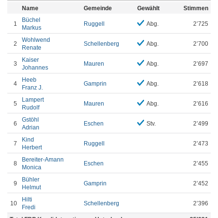
Name
Gemeinde
Gewählt
Stimmen
Büchel
1
Ruggell
Abg.
2’725
Markus
Wohlwend
2
Schellenberg
Abg.
2’700
Renate
Kaiser
3
Mauren
Abg.
2’697
Johannes
Heeb
4
Gamprin
Abg.
2’618
Franz J.
Lampert
5
Mauren
Abg.
2’616
Rudolf
Gstöhl
6
Eschen
Stv.
2’499
Adrian
Kind
7
Ruggell
2’473
Herbert
Bereiter-Amann
8
Eschen
2’455
Monica
Bühler
9
Gamprin
2’452
Helmut
Hilti
10
Schellenberg
2’396
Fredi