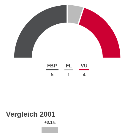
FBP
FL
VU
5
1
4
Vergleich 2001
+3.1
%