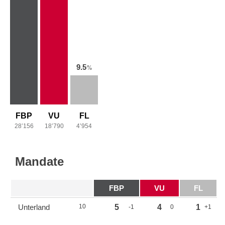
9.5
%
FBP
VU
FL
28’156
18’790
4’954
Mandate
FBP
VU
FL
Unterland
10
5
4
1
-1
0
+1