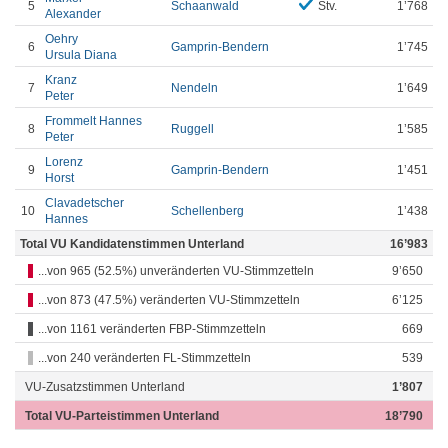
5
Schaanwald
Stv.
1’768
Alexander
Oehry
6
Gamprin-Bendern
1’745
Ursula Diana
Kranz
7
Nendeln
1’649
Peter
Frommelt Hannes
8
Ruggell
1’585
Peter
Lorenz
9
Gamprin-Bendern
1’451
Horst
Clavadetscher
10
Schellenberg
1’438
Hannes
Total VU Kandidatenstimmen Unterland
16’983
...von 965 (52.5%) unveränderten VU-Stimmzetteln
9’650
...von 873 (47.5%) veränderten VU-Stimmzetteln
6’125
...von 1161 veränderten FBP-Stimmzetteln
669
...von 240 veränderten FL-Stimmzetteln
539
VU-Zusatzstimmen Unterland
1’807
Total VU-Parteistimmen Unterland
18’790