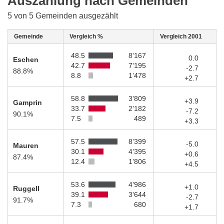
Auszählung nach Gemeinden
5 von 5 Gemeinden ausgezählt
Gemeinde
Vergleich %
Vergleich 2001
48.5
8’167
0.0
Eschen
42.7
7’195
-2.7
88.8%
8.8
1’478
+2.7
58.8
3’809
+3.9
Gamprin
33.7
2’182
-7.2
90.1%
7.5
489
+3.3
57.5
8’399
-5.0
Mauren
30.1
4’395
+0.6
87.4%
12.4
1’806
+4.5
53.6
4’986
+1.0
Ruggell
39.1
3’644
-2.7
91.7%
7.3
680
+1.7