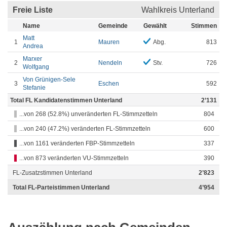
Freie Liste
Wahlkreis Unterland
Name
Gemeinde
Gewählt
Stimmen
Matt
1
Mauren
Abg.
813
Andrea
Marxer
2
Nendeln
Stv.
726
Wolfgang
Von Grünigen-Sele
3
Eschen
592
Stefanie
Total FL Kandidatenstimmen Unterland
2’131
...von 268 (52.8%) unveränderten FL-Stimmzetteln
804
...von 240 (47.2%) veränderten FL-Stimmzetteln
600
...von 1161 veränderten FBP-Stimmzetteln
337
...von 873 veränderten VU-Stimmzetteln
390
FL-Zusatzstimmen Unterland
2’823
Total FL-Parteistimmen Unterland
4’954