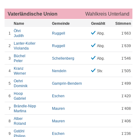
Vaterländische Union
Wahlkreis Unterland
Name
Gemeinde
Gewählt
Stimmen
Öhri
1
Ruggell
Abg.
1’663
Judith
Lanter-Koller
2
Ruggell
Abg.
1’639
Violanda
Büchel
3
Schellenberg
Abg.
1’546
Peter
Kranz
4
Nendeln
Stv.
1’505
Werner
Oehri
5
Gamprin-Bendern
1’499
Dominik
Hoop
6
Eschen
1’420
Gabriel
Brändle-Nipp
7
Mauren
1’408
Martina
Alber
8
Mauren
1’406
Roland
Gstöhl
9
Eschen
1’236
Philipp