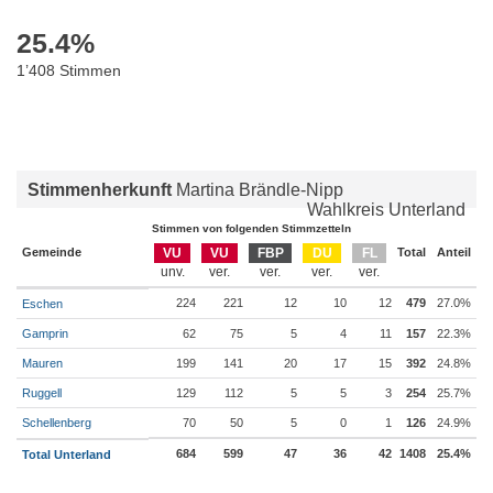
25.4
%
1’408 Stimmen
Stimmenherkunft
Martina Brändle-Nipp
Wahlkreis Unterland
Stimmen von folgenden Stimmzetteln
Gemeinde
VU
VU
FBP
DU
FL
Total
Anteil
224
221
12
10
12
479
27.0%
Eschen
Gamprin
62
75
5
4
11
157
22.3%
Mauren
199
141
20
17
15
392
24.8%
Ruggell
129
112
5
5
3
254
25.7%
Schellenberg
70
50
5
0
1
126
24.9%
684
599
47
36
42
1408
25.4%
Total Unterland