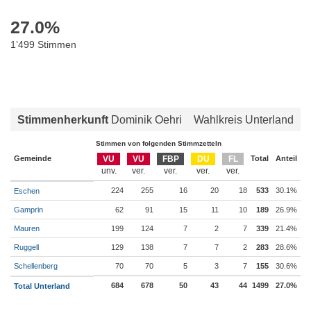
27.0
%
1’499 Stimmen
Stimmenherkunft
Dominik Oehri
Wahlkreis Unterland
Stimmen von folgenden Stimmzetteln
Gemeinde
VU
VU
FBP
DU
FL
Total
Anteil
224
255
16
20
18
533
30.1%
Eschen
Gamprin
62
91
15
11
10
189
26.9%
Mauren
199
124
7
2
7
339
21.4%
Ruggell
129
138
7
7
2
283
28.6%
Schellenberg
70
70
5
3
7
155
30.6%
684
678
50
43
44
1499
27.0%
Total Unterland