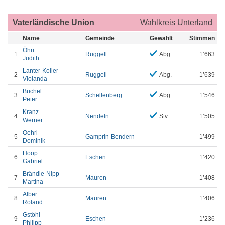
Vaterländische Union
Wahlkreis Unterland
Name
Gemeinde
Gewählt
Stimmen
Öhri
1
Ruggell
Abg.
1’663
Judith
Lanter-Koller
2
Ruggell
Abg.
1’639
Violanda
Büchel
3
Schellenberg
Abg.
1’546
Peter
Kranz
4
Nendeln
Stv.
1’505
Werner
Oehri
5
Gamprin-Bendern
1’499
Dominik
Hoop
6
Eschen
1’420
Gabriel
Brändle-Nipp
7
Mauren
1’408
Martina
Alber
8
Mauren
1’406
Roland
Gstöhl
9
Eschen
1’236
Philipp