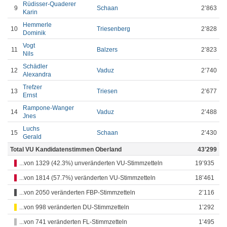
Rüdisser-Quaderer
9
Schaan
2’863
Karin
Hemmerle
10
Triesenberg
2’828
Dominik
Vogt
11
Balzers
2’823
Nils
Schädler
12
Vaduz
2’740
Alexandra
Trefzer
13
Triesen
2’677
Ernst
Rampone-Wanger
14
Vaduz
2’488
Jnes
Luchs
15
Schaan
2’430
Gerald
Total VU Kandidatenstimmen Oberland
43’299
...von 1329 (42.3%) unveränderten VU-Stimmzetteln
19’935
...von 1814 (57.7%) veränderten VU-Stimmzetteln
18’461
...von 2050 veränderten FBP-Stimmzetteln
2’116
...von 998 veränderten DU-Stimmzetteln
1’292
...von 741 veränderten FL-Stimmzetteln
1’495