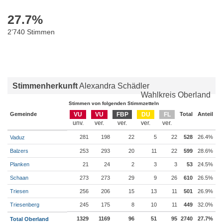
27.7
%
2’740 Stimmen
Stimmenherkunft
Alexandra Schädler
Wahlkreis Oberland
Stimmen von folgenden Stimmzetteln
Gemeinde
VU
VU
FBP
DU
FL
Total
Anteil
281
198
22
5
22
528
26.4%
Vaduz
Balzers
253
293
20
11
22
599
28.6%
Planken
21
24
2
3
3
53
24.5%
Schaan
273
273
29
9
26
610
26.5%
Triesen
256
206
15
13
11
501
26.9%
Triesenberg
245
175
8
10
11
449
32.0%
1329
1169
96
51
95
2740
27.7%
Total Oberland