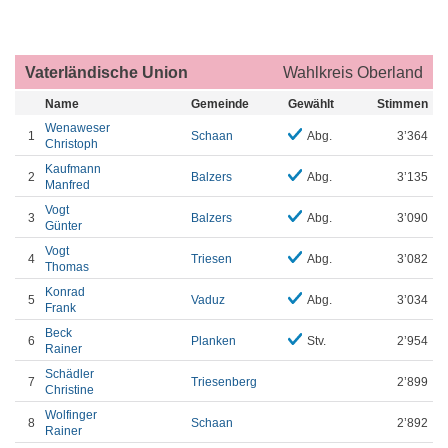
Vaterländische Union
Wahlkreis Oberland
Name
Gemeinde
Gewählt
Stimmen
Wenaweser
1
Schaan
Abg.
3’364
Christoph
Kaufmann
2
Balzers
Abg.
3’135
Manfred
Vogt
3
Balzers
Abg.
3’090
Günter
Vogt
4
Triesen
Abg.
3’082
Thomas
Konrad
5
Vaduz
Abg.
3’034
Frank
Beck
6
Planken
Stv.
2’954
Rainer
Schädler
7
Triesenberg
2’899
Christine
Wolfinger
8
Schaan
2’892
Rainer