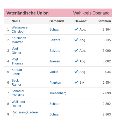
Vaterländische Union
Wahlkreis Oberland
Name
Gemeinde
Gewählt
Stimmen
Wenaweser
1
Schaan
Abg.
3’364
Christoph
Kaufmann
2
Balzers
Abg.
3’135
Manfred
Vogt
3
Balzers
Abg.
3’090
Günter
Vogt
4
Triesen
Abg.
3’082
Thomas
Konrad
5
Vaduz
Abg.
3’034
Frank
Beck
6
Planken
Stv.
2’954
Rainer
Schädler
7
Triesenberg
2’899
Christine
Wolfinger
8
Schaan
2’892
Rainer
Rüdisser-Quaderer
9
Schaan
2’863