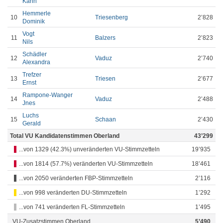
Karin
Hemmerle
10
Triesenberg
2’828
Dominik
Vogt
11
Balzers
2’823
Nils
Schädler
12
Vaduz
2’740
Alexandra
Trefzer
13
Triesen
2’677
Ernst
Rampone-Wanger
14
Vaduz
2’488
Jnes
Luchs
15
Schaan
2’430
Gerald
Total VU Kandidatenstimmen Oberland
43’299
...von 1329 (42.3%) unveränderten VU-Stimmzetteln
19’935
...von 1814 (57.7%) veränderten VU-Stimmzetteln
18’461
...von 2050 veränderten FBP-Stimmzetteln
2’116
...von 998 veränderten DU-Stimmzetteln
1’292
...von 741 veränderten FL-Stimmzetteln
1’495
VU-Zusatzstimmen Oberland
5’490