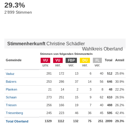
29.3
%
2’899 Stimmen
Stimmenherkunft
Christine Schädler
Wahlkreis Oberland
Stimmen von folgenden Stimmzetteln
Gemeinde
VU
VU
FBP
DU
FL
Total
Anteil
281
172
13
6
40
512
25.6%
Vaduz
Balzers
253
286
37
14
56
646
30.9%
Planken
21
14
2
3
8
48
22.2%
Schaan
273
251
15
9
62
610
26.5%
Triesen
256
166
19
7
40
488
26.2%
Triesenberg
245
223
46
36
45
595
42.4%
1329
1112
132
75
251
2899
29.3%
Total Oberland