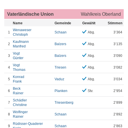
Vaterländische Union
Wahlkreis Oberland
Name
Gemeinde
Gewählt
Stimmen
Wenaweser
1
Schaan
Abg.
3’364
Christoph
Kaufmann
2
Balzers
Abg.
3’135
Manfred
Vogt
3
Balzers
Abg.
3’090
Günter
Vogt
4
Triesen
Abg.
3’082
Thomas
Konrad
5
Vaduz
Abg.
3’034
Frank
Beck
6
Planken
Stv.
2’954
Rainer
Schädler
7
Triesenberg
2’899
Christine
Wolfinger
8
Schaan
2’892
Rainer
Rüdisser-Quaderer
9
Schaan
2’863