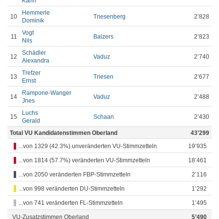
Karin
Hemmerle
10
Triesenberg
2’828
Dominik
Vogt
11
Balzers
2’823
Nils
Schädler
12
Vaduz
2’740
Alexandra
Trefzer
13
Triesen
2’677
Ernst
Rampone-Wanger
14
Vaduz
2’488
Jnes
Luchs
15
Schaan
2’430
Gerald
Total VU Kandidatenstimmen Oberland
43’299
...von 1329 (42.3%) unveränderten VU-Stimmzetteln
19’935
...von 1814 (57.7%) veränderten VU-Stimmzetteln
18’461
...von 2050 veränderten FBP-Stimmzetteln
2’116
...von 998 veränderten DU-Stimmzetteln
1’292
...von 741 veränderten FL-Stimmzetteln
1’495
VU-Zusatzstimmen Oberland
5’490