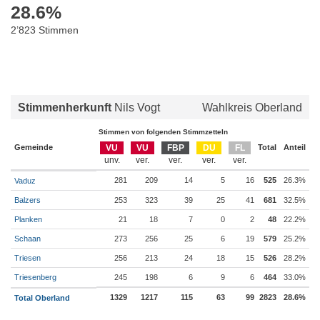
28.6
%
2’823 Stimmen
Stimmenherkunft
Nils Vogt
Wahlkreis Oberland
Stimmen von folgenden Stimmzetteln
Gemeinde
VU
VU
FBP
DU
FL
Total
Anteil
281
209
14
5
16
525
26.3%
Vaduz
Balzers
253
323
39
25
41
681
32.5%
Planken
21
18
7
0
2
48
22.2%
Schaan
273
256
25
6
19
579
25.2%
Triesen
256
213
24
18
15
526
28.2%
Triesenberg
245
198
6
9
6
464
33.0%
1329
1217
115
63
99
2823
28.6%
Total Oberland