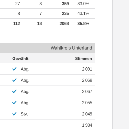
27
3
359
33.0%
8
7
235
43.1%
112
18
2068
35.8%
Wahlkreis Unterland
Gewählt
Stimmen
Abg.
2’091
Abg.
2’068
Abg.
2’067
Abg.
2’055
Stv.
2’049
1’934