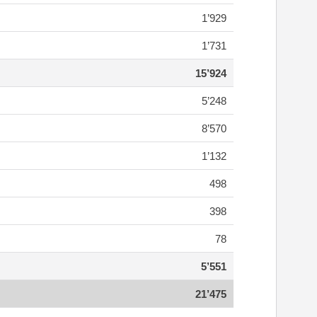
1’929
1’731
15’924
5’248
8’570
1’132
498
398
78
5’551
21’475