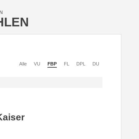
N
HLEN
Alle
VU
FBP
FL
DPL
DU
aiser