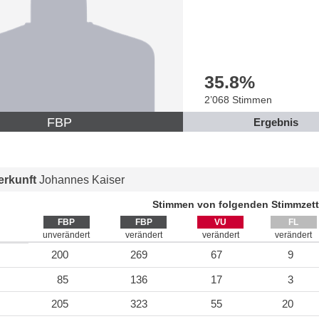
35.8
%
2’068 Stimmen
FBP
Ergebnis
rkunft
Johannes Kaiser
Stimmen von folgenden Stimmzett
FBP
FBP
VU
FL
unverändert
verändert
verändert
verändert
200
269
67
9
85
136
17
3
205
323
55
20