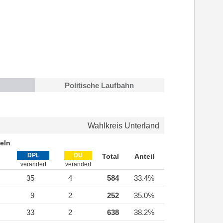
Politische Laufbahn
Wahlkreis Unterland
eln
DPL
DU
Total
Anteil
verändert
verändert
35
4
584
33.4%
9
2
252
35.0%
33
2
638
38.2%