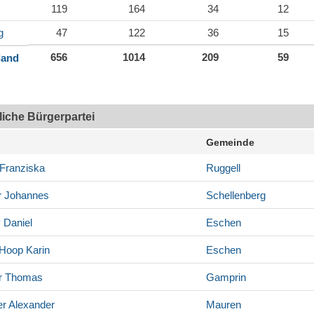
119
164
34
12
g
47
122
36
15
656
1014
209
59
land
tliche Bürgerpartei
Gemeinde
Franziska
Ruggell
r
Johannes
Schellenberg
y
Daniel
Eschen
-Hoop
Karin
Eschen
r
Thomas
Gamprin
er
Alexander
Mauren