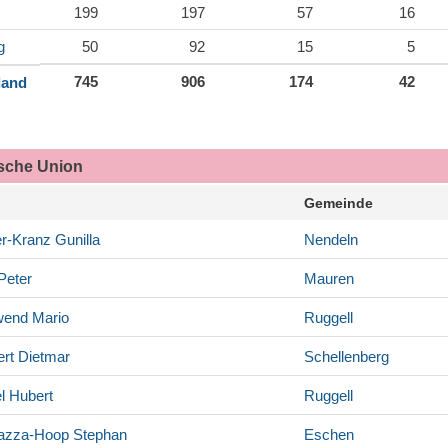
199
197
57
16
g
50
92
15
5
745
906
174
42
land
ische Union
Gemeinde
r-Kranz
Gunilla
Nendeln
Peter
Mauren
wend
Mario
Ruggell
rt
Dietmar
Schellenberg
l
Hubert
Ruggell
azza-Hoop
Stephan
Eschen