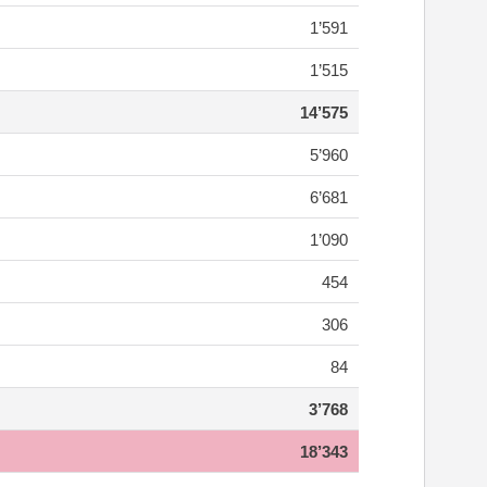
1’591
1’515
14’575
5’960
6’681
1’090
454
306
84
3’768
18’343