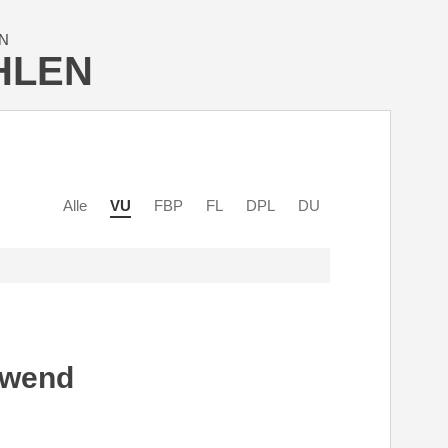
N
HLEN
Alle
VU
FBP
FL
DPL
DU
lwend