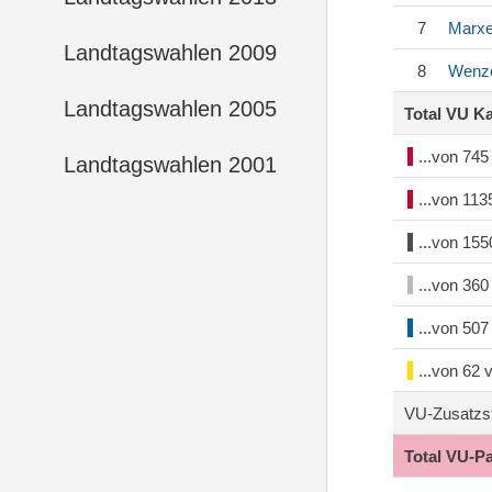
7
Marxe
Landtagswahlen 2009
8
Wenz
Landtagswahlen 2005
Total VU K
...von 74
Landtagswahlen 2001
...von 11
...von 15
...von 36
...von 50
...von 62
VU-Zusatzs
Total VU-P