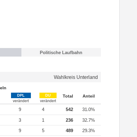
Politische Laufbahn
Wahlkreis Unterland
eln
DPL
DU
Total
Anteil
verändert
verändert
9
4
542
31.0%
3
1
236
32.7%
9
5
489
29.3%