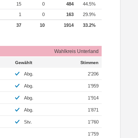
15
0
484
44.5%
1
0
163
29.9%
37
10
1914
33.2%
Wahlkreis Unterland
Gewählt
Stimmen
Abg.
2’206
Abg.
1’959
Abg.
1’914
Abg.
1’871
Stv.
1’760
1’759