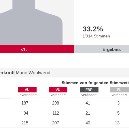
33.2
%
1’914 Stimmen
VU
Ergebnis
rkunft
Mario Wohlwend
Stimmen von folgenden Stimmzett
VU
VU
FBP
FL
unverändert
verändert
verändert
verändert
187
298
41
3
94
112
21
5
215
207
40
13