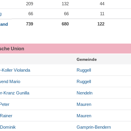
209
132
44
g
66
66
11
739
680
122
land
ische Union
Gemeinde
-Koller
Violanda
Ruggell
wend
Mario
Ruggell
r-Kranz
Gunilla
Nendeln
Peter
Mauren
Rainer
Mauren
Dominik
Gamprin-Bendern