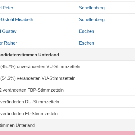
l
Peter
Schellenberg
-Gstöhl
Elisabeth
Schellenberg
l
Gustav
Eschen
er
Rainer
Eschen
andidatenstimmen Unterland
9 (45.7%) unveränderten VU-Stimmzetteln
8 (54.3%) veränderten VU-Stimmzetteln
82 veränderten FBP-Stimmzetteln
8 veränderten DU-Stimmzetteln
1 veränderten FL-Stimmzetteln
timmen Unterland