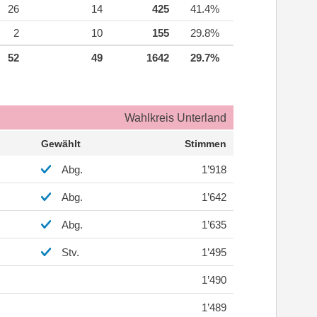
26
14
425
41.4%
2
10
155
29.8%
52
49
1642
29.7%
Wahlkreis Unterland
Gewählt
Stimmen
Abg.
1’918
Abg.
1’642
Abg.
1’635
Stv.
1’495
1’490
1’489