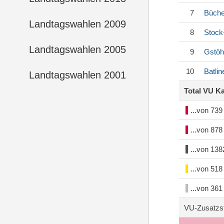
7
Büche
Landtagswahlen 2009
8
Stock
Landtagswahlen 2005
9
Gstöh
10
Batlin
Landtagswahlen 2001
Total VU K
...von 73
...von 87
...von 13
...von 51
...von 36
VU-Zusatzs