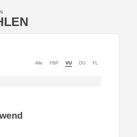
N
HLEN
Alle
FBP
VU
DU
FL
lwend