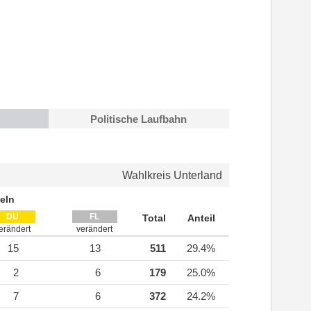
Politische Laufbahn
Wahlkreis Unterland
eln
DU
FL
Total
Anteil
erändert
verändert
15
13
511
29.4%
2
6
179
25.0%
7
6
372
24.2%