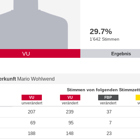
29.7
%
1’642 Stimmen
VU
Ergebnis
rkunft
Mario Wohlwend
Stimmen von folgenden Stimmzett
VU
VU
FBP
unverändert
verändert
verändert
v
207
239
37
69
95
7
188
148
23