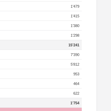
1’479
1’415
1’380
1’298
15’241
7’390
5’812
953
464
622
1’754