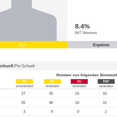
8.4
%
847 Stimmen
DU
Ergebnis
rkunft
Pio Schurti
Stimmen von folgenden Stimmzett
DU
DU
VU
FBP
unverändert
verändert
verändert
verändert
37
35
10
33
35
46
18
31
3
9
0
2