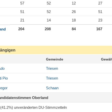
57
52
12
27
51
52
26
51
21
14
18
23
204
208
84
167
land
ängigen
Gemeinde
Gewäh
do
Triesen
i
Pio
Triesen
egor
Schaan
andidatenstimmen Oberland
4 (41.2%) unveränderten DU-Stimmzetteln