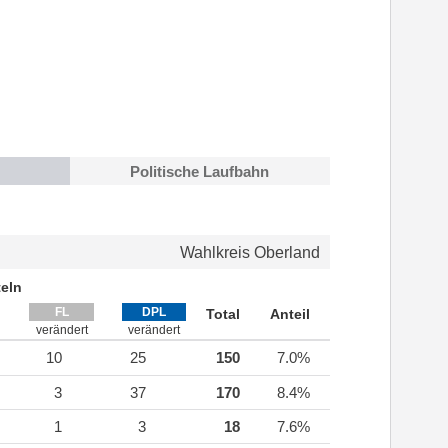
Politische Laufbahn
Wahlkreis Oberland
eln
FL
DPL
Total
Anteil
verändert
verändert
10
25
150
7.0%
3
37
170
8.4%
1
3
18
7.6%