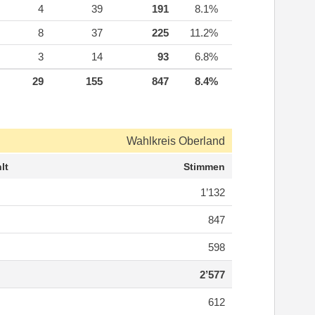
4
39
191
8.1%
8
37
225
11.2%
3
14
93
6.8%
29
155
847
8.4%
Wahlkreis Oberland
lt
Stimmen
1’132
847
598
2’577
612