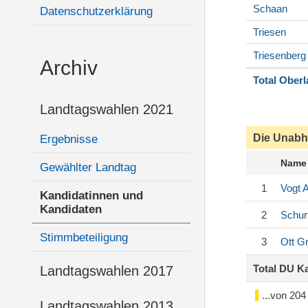
Schaan
Datenschutzerklärung
Triesen
Triesenberg
Archiv
Total Ober
Landtagswahlen 2021
Die Unabh
Ergebnisse
Name
Gewählter Landtag
1
Vogt
A
Kandidatinnen und
Kandidaten
2
Schurt
Stimmbeteiligung
3
Ott
Gr
Total DU K
Landtagswahlen 2017
...von 20
Landtagswahlen 2013