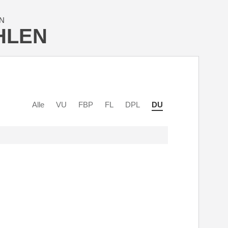
N
HLEN
Alle
VU
FBP
FL
DPL
DU