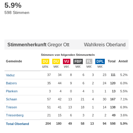
5.9
%
598 Stimmen
Stimmenherkunft
Gregor Ott
Wahlkreis Oberland
Stimmen von folgenden Stimmzetteln
Gemeinde
DU
DU
VU
FBP
FL
DPL
Total
Anteil
37
34
8
6
3
23
111
5.2%
Vaduz
Balzers
35
44
9
6
2
24
120
6.0%
Planken
3
4
0
4
1
1
13
5.5%
Schaan
57
42
13
21
4
30
167
7.1%
Triesen
51
41
13
18
1
14
138
6.9%
Triesenberg
21
15
6
3
2
2
49
3.6%
204
180
49
58
13
94
598
5.9%
Total Oberland