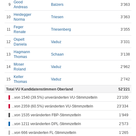
Good
9
Balzers
3’363
Andreas
Heidegger
10
Triesen
3’363
Norma
Feger
11
Triesenberg
3’355
Renate
Ospelt
12
Vaduz
3’331
Daniela
Hagmann
13
Schaan
3’138
Thomas
Moser
14
Vaduz
2’962
Roland
Keller
15
Vaduz
2’742
Thomas
Total VU Kandidatenstimmen Oberland
52’221
...von 1540 (39.5%) unveränderten VU-Stimmzetteln
23’100
...von 2359 (60.5%) veränderten VU-Stimmzetteln
23’334
...von 1535 veränderten FBP-Stimmzetteln
1’949
...von 1211 veränderten DPL-Stimmzetteln
2’573
...von 666 veränderten FL-Stimmzetteln
1’265