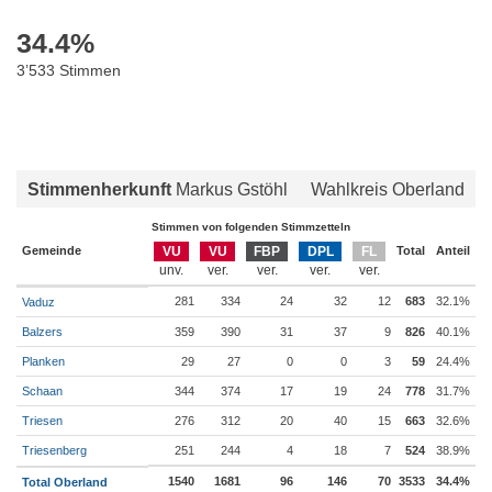
34.4
%
3’533 Stimmen
Stimmenherkunft
Markus Gstöhl
Wahlkreis Oberland
Stimmen von folgenden Stimmzetteln
Gemeinde
VU
VU
FBP
DPL
FL
Total
Anteil
281
334
24
32
12
683
32.1%
Vaduz
Balzers
359
390
31
37
9
826
40.1%
Planken
29
27
0
0
3
59
24.4%
Schaan
344
374
17
19
24
778
31.7%
Triesen
276
312
20
40
15
663
32.6%
Triesenberg
251
244
4
18
7
524
38.9%
1540
1681
96
146
70
3533
34.4%
Total Oberland