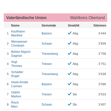
Vaterländische Union
Wahlkreis Oberland
Name
Gemeinde
Gewählt
Stimmen
Kaufmann
1
Balzers
Abg.
4’444
Manfred
Wenaweser
2
Schaan
Abg.
3’839
Christoph
Bühler-Nigsch
3
Triesenberg
Abg.
3’758
Dagmar
Vogt
4
Triesen
Abg.
3’751
Thomas
Schädler
5
Triesenberg
Abg.
3’639
Roger
Heeb-Kindle
6
Balzers
Abg.
3’596
Carmen
Gstöhl
7
Triesen
Stv.
3’533
Markus
Risch
8
Schaan
Stv.
3’407
Marc