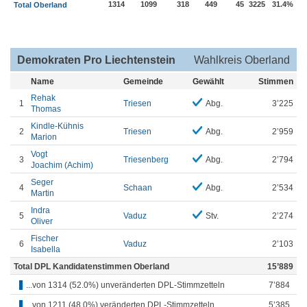
1314
1099
318
449
45
3225
31.4%
Total Oberland
Demokraten Pro Liechtenstein
Wahlkreis Oberland
Name
Gemeinde
Gewählt
Stimmen
Rehak
1
Triesen
Abg.
3’225
Thomas
Kindle-Kühnis
2
Triesen
Abg.
2’959
Marion
Vogt
3
Triesenberg
Abg.
2’794
Joachim (Achim)
Seger
4
Schaan
Abg.
2’534
Martin
Indra
5
Vaduz
Stv.
2’274
Oliver
Fischer
6
Vaduz
2’103
Isabella
Total DPL Kandidatenstimmen Oberland
15’889
...von 1314 (52.0%) unveränderten DPL-Stimmzetteln
7’884
...von 1211 (48.0%) veränderten DPL-Stimmzetteln
5’385