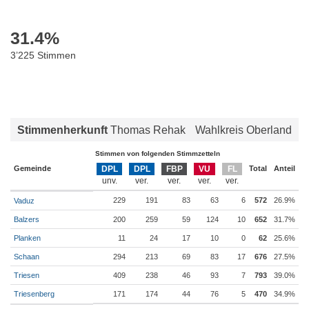
31.4
%
3’225 Stimmen
Stimmenherkunft
Thomas Rehak
Wahlkreis Oberland
Stimmen von folgenden Stimmzetteln
Gemeinde
DPL
DPL
FBP
VU
FL
Total
Anteil
229
191
83
63
6
572
26.9%
Vaduz
Balzers
200
259
59
124
10
652
31.7%
Planken
11
24
17
10
0
62
25.6%
Schaan
294
213
69
83
17
676
27.5%
Triesen
409
238
46
93
7
793
39.0%
Triesenberg
171
174
44
76
5
470
34.9%