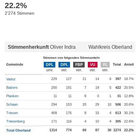
22.2
%
2’274 Stimmen
Stimmenherkunft
Oliver Indra
Wahlkreis Oberland
Stimmen von folgenden Stimmzetteln
Gemeinde
DPL
DPL
FBP
VU
FL
Total
Anteil
229
127
21
14
6
397
18.7%
Vaduz
Balzers
200
191
7
19
5
422
20.5%
Planken
11
11
8
0
1
31
12.8%
Schaan
294
153
20
29
10
506
20.6%
Triesen
409
176
9
15
4
613
30.1%
Triesenberg
171
116
4
10
4
305
22.6%
1314
774
69
87
30
2274
22.2%
Total Oberland