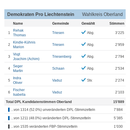
Demokraten Pro Liechtenstein
Wahlkreis Oberland
Name
Gemeinde
Gewählt
Stimmen
Rehak
1
Triesen
Abg.
3’225
Thomas
Kindle-Kühnis
2
Triesen
Abg.
2’959
Marion
Vogt
3
Triesenberg
Abg.
2’794
Joachim (Achim)
Seger
4
Schaan
Abg.
2’534
Martin
Indra
5
Vaduz
Stv.
2’274
Oliver
Fischer
6
Vaduz
2’103
Isabella
Total DPL Kandidatenstimmen Oberland
15’889
...von 1314 (52.0%) unveränderten DPL-Stimmzetteln
7’884
...von 1211 (48.0%) veränderten DPL-Stimmzetteln
5’385
...von 1535 veränderten FBP-Stimmzetteln
1’030