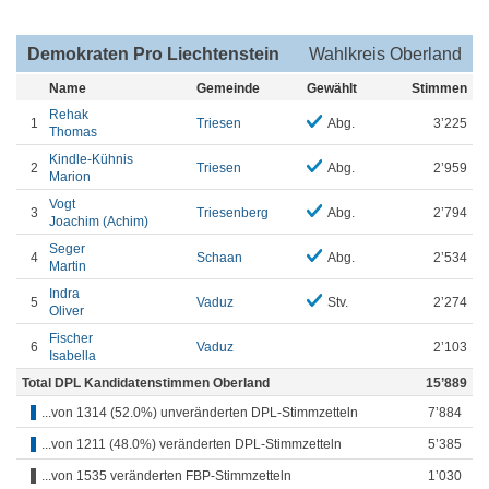
Demokraten Pro Liechtenstein
Wahlkreis Oberland
Name
Gemeinde
Gewählt
Stimmen
Rehak
1
Triesen
Abg.
3’225
Thomas
Kindle-Kühnis
2
Triesen
Abg.
2’959
Marion
Vogt
3
Triesenberg
Abg.
2’794
Joachim (Achim)
Seger
4
Schaan
Abg.
2’534
Martin
Indra
5
Vaduz
Stv.
2’274
Oliver
Fischer
6
Vaduz
2’103
Isabella
Total DPL Kandidatenstimmen Oberland
15’889
...von 1314 (52.0%) unveränderten DPL-Stimmzetteln
7’884
...von 1211 (48.0%) veränderten DPL-Stimmzetteln
5’385
...von 1535 veränderten FBP-Stimmzetteln
1’030