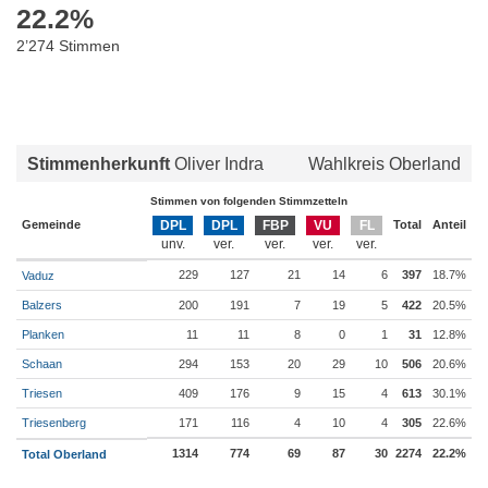
22.2
%
2’274 Stimmen
Stimmenherkunft
Oliver Indra
Wahlkreis Oberland
Stimmen von folgenden Stimmzetteln
Gemeinde
DPL
DPL
FBP
VU
FL
Total
Anteil
229
127
21
14
6
397
18.7%
Vaduz
Balzers
200
191
7
19
5
422
20.5%
Planken
11
11
8
0
1
31
12.8%
Schaan
294
153
20
29
10
506
20.6%
Triesen
409
176
9
15
4
613
30.1%
Triesenberg
171
116
4
10
4
305
22.6%
1314
774
69
87
30
2274
22.2%
Total Oberland