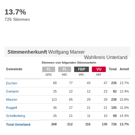
13.7
%
726 Stimmen
Stimmenherkunft
Wolfgang Marxer
Wahlkreis Unterland
Stimmen von folgenden Stimmzetteln
Gemeinde
FL
FL
FBP
VU
Total
Anteil
68
77
43
47
235
13.7%
Eschen
Gamprin
25
22
12
23
82
12.4%
Mauren
113
65
29
29
236
15.8%
Ruggell
36
27
21
21
105
11.0%
Schellenberg
26
21
11
10
68
14.3%
268
212
116
130
726
13.7%
Total Unterland