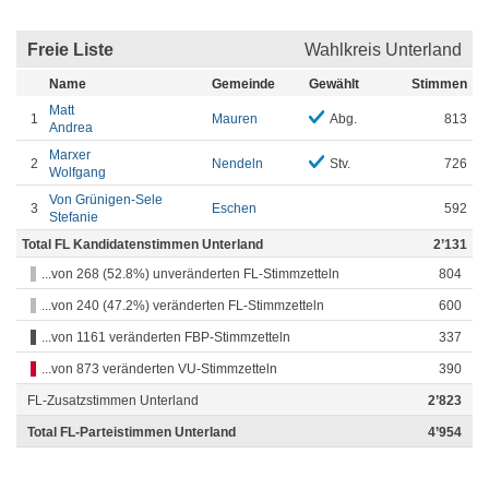
Freie Liste
Wahlkreis Unterland
Name
Gemeinde
Gewählt
Stimmen
Matt
1
Mauren
Abg.
813
Andrea
Marxer
2
Nendeln
Stv.
726
Wolfgang
Von Grünigen-Sele
3
Eschen
592
Stefanie
Total FL Kandidatenstimmen Unterland
2’131
...von 268 (52.8%) unveränderten FL-Stimmzetteln
804
...von 240 (47.2%) veränderten FL-Stimmzetteln
600
...von 1161 veränderten FBP-Stimmzetteln
337
...von 873 veränderten VU-Stimmzetteln
390
FL-Zusatzstimmen Unterland
2’823
Total FL-Parteistimmen Unterland
4’954