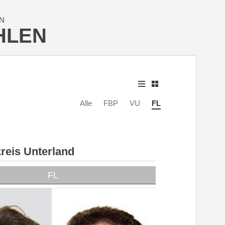
N
HLEN
Alle
FBP
VU
FL
reis Unterland
FL