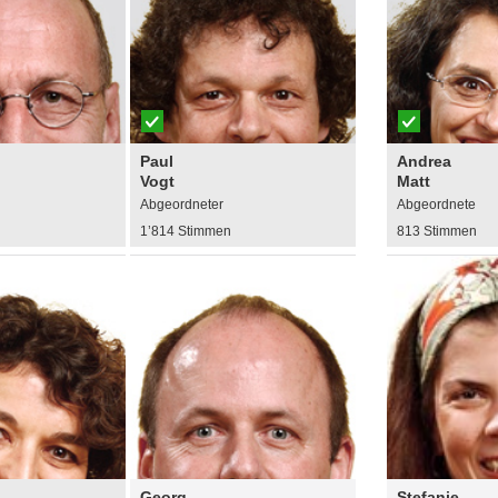
Paul
Andrea
Vogt
Matt
Abgeordneter
Abgeordnete
n
1’814 Stimmen
813 Stimmen
Georg
Stefanie