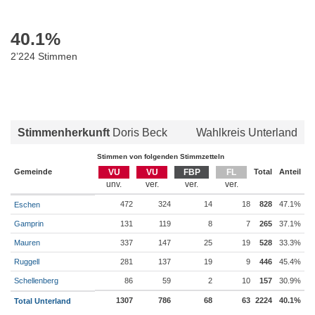
40.1
%
2’224 Stimmen
Stimmenherkunft
Doris Beck
Wahlkreis Unterland
Stimmen von folgenden Stimmzetteln
Gemeinde
VU
VU
FBP
FL
Total
Anteil
472
324
14
18
828
47.1%
Eschen
Gamprin
131
119
8
7
265
37.1%
Mauren
337
147
25
19
528
33.3%
Ruggell
281
137
19
9
446
45.4%
Schellenberg
86
59
2
10
157
30.9%
1307
786
68
63
2224
40.1%
Total Unterland