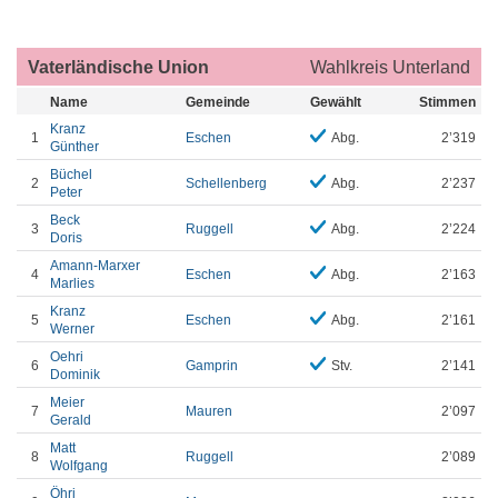
Vaterländische Union
Wahlkreis Unterland
Name
Gemeinde
Gewählt
Stimmen
Kranz
1
Eschen
Abg.
2’319
Günther
Büchel
2
Schellenberg
Abg.
2’237
Peter
Beck
3
Ruggell
Abg.
2’224
Doris
Amann-Marxer
4
Eschen
Abg.
2’163
Marlies
Kranz
5
Eschen
Abg.
2’161
Werner
Oehri
6
Gamprin
Stv.
2’141
Dominik
Meier
7
Mauren
2’097
Gerald
Matt
8
Ruggell
2’089
Wolfgang
Öhri