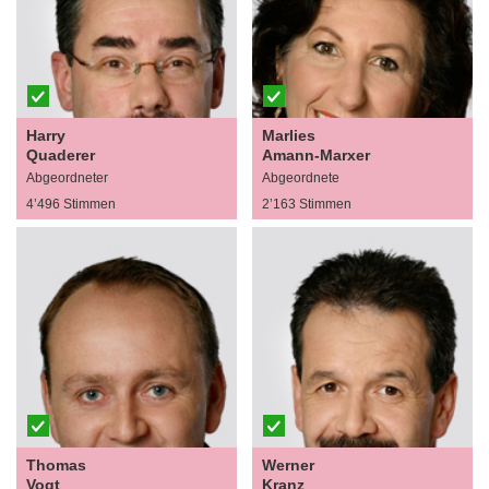
Harry
Marlies
Quaderer
Amann-Marxer
Abgeordneter
Abgeordnete
4’496 Stimmen
2’163 Stimmen
Thomas
Werner
Vogt
Kranz