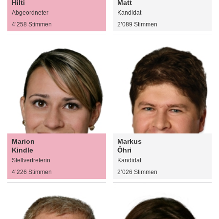
Hilti
Matt
Abgeordneter
Kandidat
4’258 Stimmen
2’089 Stimmen
Marion
Markus
Kindle
Öhri
Stellvertreterin
Kandidat
4’226 Stimmen
2’026 Stimmen