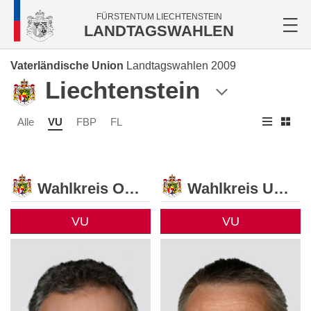
FÜRSTENTUM LIECHTENSTEIN
LANDTAGSWAHLEN
Vaterländische Union
Landtagswahlen 2009
Liechtenstein
Alle
VU
FBP
FL
Wahlkreis Oberland
Wahlkreis Unterland
VU
VU