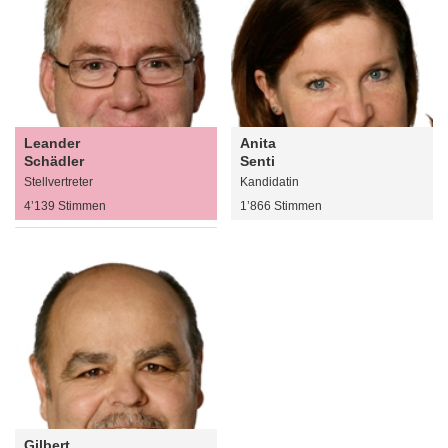
Leander
Anita
Schädler
Senti
Stellvertreter
Kandidatin
4’139 Stimmen
1’866 Stimmen
Gilbert