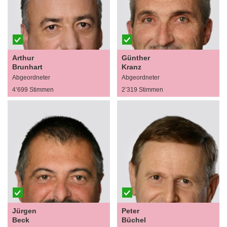
Arthur
Günther
Brunhart
Kranz
Abgeordneter
Abgeordneter
4’699 Stimmen
2’319 Stimmen
Jürgen
Peter
Beck
Büchel