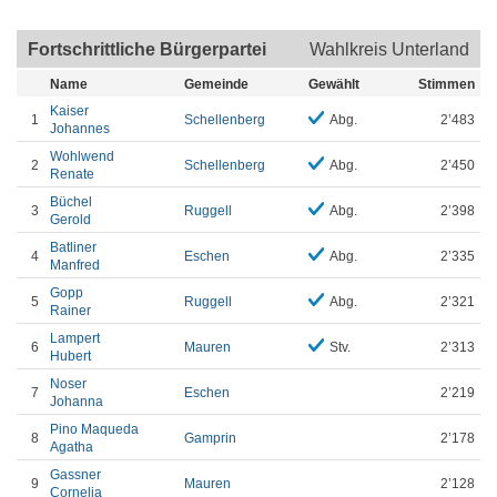
Fortschrittliche Bürgerpartei
Wahlkreis Unterland
Name
Gemeinde
Gewählt
Stimmen
Kaiser
1
Schellenberg
Abg.
2’483
Johannes
Wohlwend
2
Schellenberg
Abg.
2’450
Renate
Büchel
3
Ruggell
Abg.
2’398
Gerold
Batliner
4
Eschen
Abg.
2’335
Manfred
Gopp
5
Ruggell
Abg.
2’321
Rainer
Lampert
6
Mauren
Stv.
2’313
Hubert
Noser
7
Eschen
2’219
Johanna
Pino Maqueda
8
Gamprin
2’178
Agatha
Gassner
9
Mauren
2’128
Cornelia