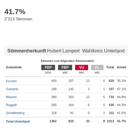
41.7
%
2’313 Stimmen
Stimmenherkunft
Hubert Lampert
Wahlkreis Unterland
Stimmen von folgenden Stimmzetteln
Gemeinde
FBP
FBP
VU
FL
Total
Anteil
400
207
13
0
620
35.2%
Eschen
Gamprin
189
145
2
1
337
47.1%
Mauren
390
303
12
5
710
44.8%
Ruggell
265
164
6
0
435
44.3%
Schellenberg
118
91
0
2
211
41.5%
1362
910
33
8
2313
41.7%
Total Unterland