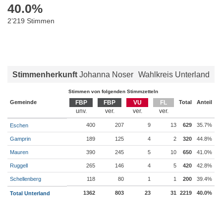
40.0
%
2’219 Stimmen
Stimmenherkunft
Johanna Noser
Wahlkreis Unterland
Stimmen von folgenden Stimmzetteln
Gemeinde
FBP
FBP
VU
FL
Total
Anteil
400
207
9
13
629
35.7%
Eschen
Gamprin
189
125
4
2
320
44.8%
Mauren
390
245
5
10
650
41.0%
Ruggell
265
146
4
5
420
42.8%
Schellenberg
118
80
1
1
200
39.4%
1362
803
23
31
2219
40.0%
Total Unterland