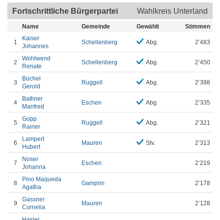
Fortschrittliche Bürgerpartei
Wahlkreis Unterland
Name
Gemeinde
Gewählt
Stimmen
Kaiser
1
Schellenberg
Abg.
2’483
Johannes
Wohlwend
2
Schellenberg
Abg.
2’450
Renate
Büchel
3
Ruggell
Abg.
2’398
Gerold
Batliner
4
Eschen
Abg.
2’335
Manfred
Gopp
5
Ruggell
Abg.
2’321
Rainer
Lampert
6
Mauren
Stv.
2’313
Hubert
Noser
7
Eschen
2’219
Johanna
Pino Maqueda
8
Gamprin
2’178
Agatha
Gassner
9
Mauren
2’128
Cornelia
Hasler