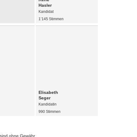
Hasler
Kandidat
n
1’145 Stimmen
Elisabeth
Seger
Kandidatin
n
990 Stimmen
 sind ohne Gewähr.