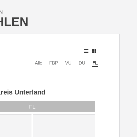
N
HLEN
Alle
FBP
VU
DU
FL
reis Unterland
FL