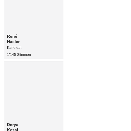
René
Hasler
Kandidat
1’145 Stimmen
Derya
Kesci