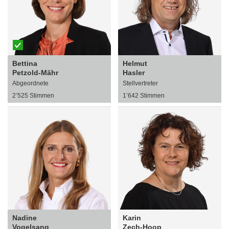
Bettina
Helmut
Petzold-Mähr
Hasler
Abgeordnete
Stellvertreter
2’525 Stimmen
1’642 Stimmen
Nadine
Karin
Vogelsang
Zech-Hoop