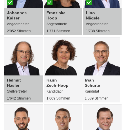
Johannes
Franziska
Lino
Kaiser
Hoop
Nägele
Abgeordneter
Abgeordnete
Abgeordneter
2’052 Stimmen
1’771 Stimmen
1’738 Stimmen
Helmut
Karin
Iwan
Hasler
Zech-Hoop
Schurte
Stellvertreter
Kandidatin
Kandidat
1’642 Stimmen
1’609 Stimmen
1’589 Stimmen