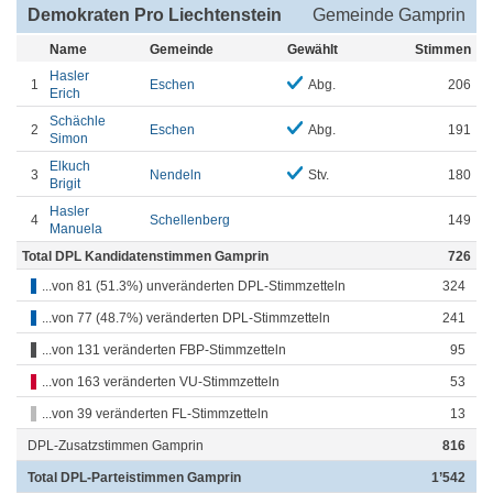
Demokraten Pro Liechtenstein
Gemeinde Gamprin
Name
Gemeinde
Gewählt
Stimmen
Hasler
1
Eschen
Abg.
206
Erich
Schächle
2
Eschen
Abg.
191
Simon
Elkuch
3
Nendeln
Stv.
180
Brigit
Hasler
4
Schellenberg
149
Manuela
Total DPL Kandidatenstimmen Gamprin
726
...von 81 (51.3%) unveränderten DPL-Stimmzetteln
324
...von 77 (48.7%) veränderten DPL-Stimmzetteln
241
...von 131 veränderten FBP-Stimmzetteln
95
...von 163 veränderten VU-Stimmzetteln
53
...von 39 veränderten FL-Stimmzetteln
13
DPL-Zusatzstimmen Gamprin
816
Total DPL-Parteistimmen Gamprin
1’542