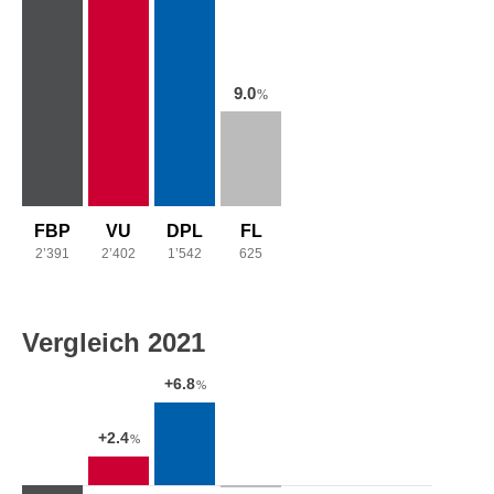
9.0
%
FBP
VU
DPL
FL
2’391
2’402
1’542
625
Vergleich 2021
+6.8
%
+2.4
%