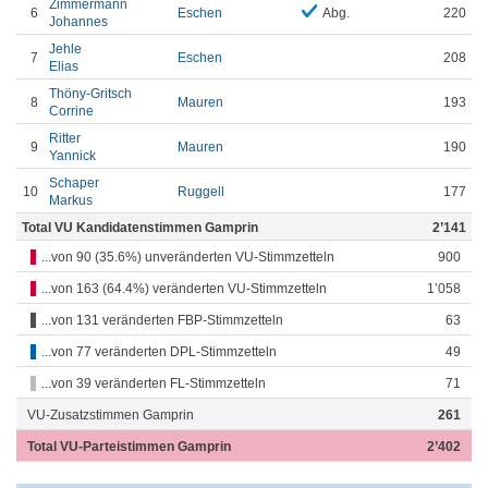
Zimmermann
6
Eschen
Abg.
220
Johannes
Jehle
7
Eschen
208
Elias
Thöny-Gritsch
8
Mauren
193
Corrine
Ritter
9
Mauren
190
Yannick
Schaper
10
Ruggell
177
Markus
Total VU Kandidatenstimmen Gamprin
2’141
...von 90 (35.6%) unveränderten VU-Stimmzetteln
900
...von 163 (64.4%) veränderten VU-Stimmzetteln
1’058
...von 131 veränderten FBP-Stimmzetteln
63
...von 77 veränderten DPL-Stimmzetteln
49
...von 39 veränderten FL-Stimmzetteln
71
VU-Zusatzstimmen Gamprin
261
Total VU-Parteistimmen Gamprin
2’402