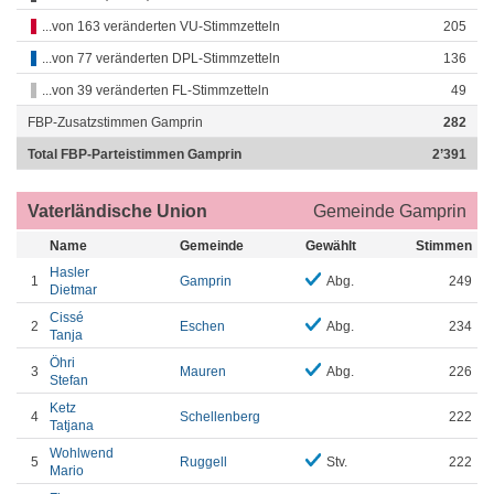
...von 163 veränderten VU-Stimmzetteln
205
...von 77 veränderten DPL-Stimmzetteln
136
...von 39 veränderten FL-Stimmzetteln
49
FBP-Zusatzstimmen Gamprin
282
Total FBP-Parteistimmen Gamprin
2’391
Vaterländische Union
Gemeinde Gamprin
Name
Gemeinde
Gewählt
Stimmen
Hasler
1
Gamprin
Abg.
249
Dietmar
Cissé
2
Eschen
Abg.
234
Tanja
Öhri
3
Mauren
Abg.
226
Stefan
Ketz
4
Schellenberg
222
Tatjana
Wohlwend
5
Ruggell
Stv.
222
Mario