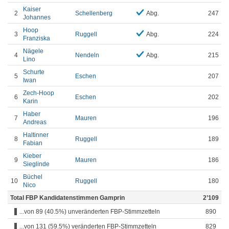
Kaiser
2
Schellenberg
Abg.
247
Johannes
Hoop
3
Ruggell
Abg.
224
Franziska
Nägele
4
Nendeln
Abg.
215
Lino
Schurte
5
Eschen
207
Iwan
Zech-Hoop
6
Eschen
202
Karin
Haber
7
Mauren
196
Andreas
Haltinner
8
Ruggell
189
Fabian
Kieber
9
Mauren
186
Sieglinde
Büchel
10
Ruggell
180
Nico
Total FBP Kandidatenstimmen Gamprin
2’109
...von 89 (40.5%) unveränderten FBP-Stimmzetteln
890
...von 131 (59.5%) veränderten FBP-Stimmzetteln
829