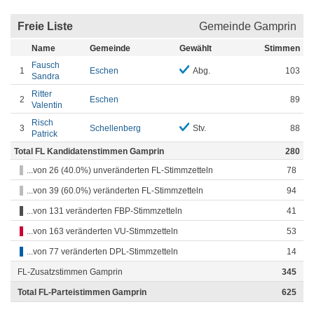
Freie Liste
Gemeinde Gamprin
Name
Gemeinde
Gewählt
Stimmen
Fausch
1
Eschen
Abg.
103
Sandra
Ritter
2
Eschen
89
Valentin
Risch
3
Schellenberg
Stv.
88
Patrick
Total FL Kandidatenstimmen Gamprin
280
...von 26 (40.0%) unveränderten FL-Stimmzetteln
78
...von 39 (60.0%) veränderten FL-Stimmzetteln
94
...von 131 veränderten FBP-Stimmzetteln
41
...von 163 veränderten VU-Stimmzetteln
53
...von 77 veränderten DPL-Stimmzetteln
14
FL-Zusatzstimmen Gamprin
345
Total FL-Parteistimmen Gamprin
625