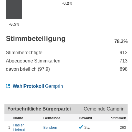
-0.2
%
-6.5
%
Stimmbeteiligung
78.2%
Stimmberechtigte
912
Abgegebene Stimmkarten
713
davon brieflich (
97.9
)
698
WahlProtokoll
Gamprin
Fortschrittliche Bürgerpartei
Gemeinde Gamprin
Name
Gemeinde
Gewählt
Stimmen
Hasler
1
Bendern
Stv.
263
Helmut