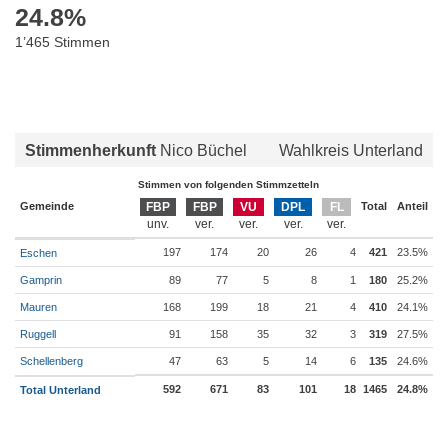
24.8
%
1’465 Stimmen
Stimmenherkunft
Nico Büchel
Wahlkreis Unterland
Stimmen von folgenden Stimmzetteln
Gemeinde
FBP
FBP
VU
DPL
FL
Total
Anteil
197
174
20
26
4
421
23.5%
Eschen
Gamprin
89
77
5
8
1
180
25.2%
Mauren
168
199
18
21
4
410
24.1%
Ruggell
91
158
35
32
3
319
27.5%
Schellenberg
47
63
5
14
6
135
24.6%
592
671
83
101
18
1465
24.8%
Total Unterland