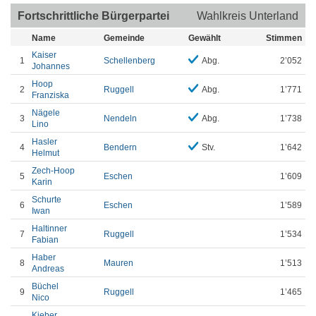
Fortschrittliche Bürgerpartei
Wahlkreis Unterland
Name
Gemeinde
Gewählt
Stimmen
Kaiser
1
Schellenberg
Abg.
2’052
Johannes
Hoop
2
Ruggell
Abg.
1’771
Franziska
Nägele
3
Nendeln
Abg.
1’738
Lino
Hasler
4
Bendern
Stv.
1’642
Helmut
Zech-Hoop
5
Eschen
1’609
Karin
Schurte
6
Eschen
1’589
Iwan
Haltinner
7
Ruggell
1’534
Fabian
Haber
8
Mauren
1’513
Andreas
Büchel
9
Ruggell
1’465
Nico
Kieber