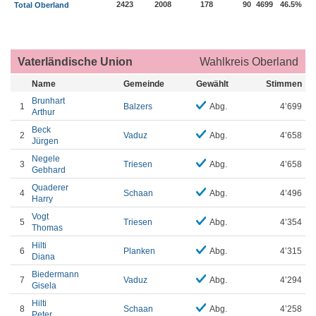
2423
2008
178
90
4699
46.5%
Total Oberland
Vaterländische Union
Wahlkreis Oberland
Name
Gemeinde
Gewählt
Stimmen
Brunhart
1
Balzers
Abg.
4’699
Arthur
Beck
2
Vaduz
Abg.
4’658
Jürgen
Negele
3
Triesen
Abg.
4’658
Gebhard
Quaderer
4
Schaan
Abg.
4’496
Harry
Vogt
5
Triesen
Abg.
4’354
Thomas
Hilti
6
Planken
Abg.
4’315
Diana
Biedermann
7
Vaduz
Abg.
4’294
Gisela
Hilti
8
Schaan
Abg.
4’258
Peter