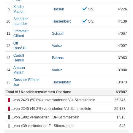
Kindle
9
Triesen
Stv.
4’226
Marion
Schädler
10
Triesenberg
Stv.
4’139
Leander
Frommelt
11
Schaan
4’067
Gilbert
Ott
12
Vaduz
4’007
René B.
Caduff
13
Balzers
3’963
Henrik
Amann
14
Vaduz
3’880
Mirjam
Gassner-Bühler
15
Triesenberg
3’873
Ilse
Total VU Kandidatenstimmen Oberland
63’887
...von 2423 (50.8%) unveränderten VU-Stimmzetteln
36’345
...von 2345 (49.2%) veränderten VU-Stimmzetteln
25’183
...von 1902 veränderten FBP-Stimmzetteln
1’516
...von 439 veränderten FL-Stimmzetteln
843