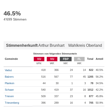
46.5
%
4’699 Stimmen
Stimmenherkunft
Arthur Brunhart
Wahlkreis Oberland
Stimmen von folgenden Stimmzetteln
Gemeinde
VU
VU
FBP
FL
Total
Anteil
418
366
24
14
822
40.5%
Vaduz
Balzers
516
567
77
45
1205
56.2%
Planken
44
30
1
3
78
34.5%
Schaan
540
419
37
16
1012
42.2%
Triesen
509
337
23
8
877
45.8%
Triesenberg
396
289
16
4
705
50.9%