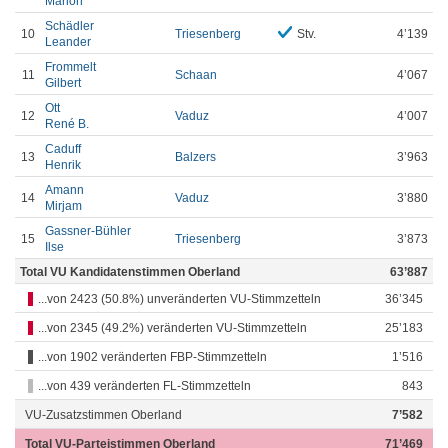
Marion
Schädler
10
Triesenberg
Stv.
4’139
Leander
Frommelt
11
Schaan
4’067
Gilbert
Ott
12
Vaduz
4’007
René B.
Caduff
13
Balzers
3’963
Henrik
Amann
14
Vaduz
3’880
Mirjam
Gassner-Bühler
15
Triesenberg
3’873
Ilse
Total VU Kandidatenstimmen Oberland
63’887
...von 2423 (50.8%) unveränderten VU-Stimmzetteln
36’345
...von 2345 (49.2%) veränderten VU-Stimmzetteln
25’183
...von 1902 veränderten FBP-Stimmzetteln
1’516
...von 439 veränderten FL-Stimmzetteln
843
VU-Zusatzstimmen Oberland
7’582
Total VU-Parteistimmen Oberland
71’469