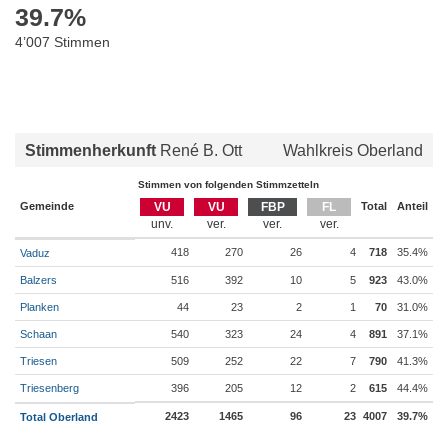
39.7
%
4’007 Stimmen
Stimmenherkunft
René B. Ott
Wahlkreis Oberland
Stimmen von folgenden Stimmzetteln
Gemeinde
VU
VU
FBP
FL
Total
Anteil
418
270
26
4
718
35.4%
Vaduz
Balzers
516
392
10
5
923
43.0%
Planken
44
23
2
1
70
31.0%
Schaan
540
323
24
4
891
37.1%
Triesen
509
252
22
7
790
41.3%
Triesenberg
396
205
12
2
615
44.4%
2423
1465
96
23
4007
39.7%
Total Oberland