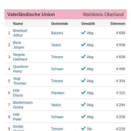
Vaterländische Union
Wahlkreis Oberland
Name
Gemeinde
Gewählt
Stimmen
Brunhart
1
Balzers
Abg.
4’699
Arthur
Beck
2
Vaduz
Abg.
4’658
Jürgen
Negele
3
Triesen
Abg.
4’658
Gebhard
Quaderer
4
Schaan
Abg.
4’496
Harry
Vogt
5
Triesen
Abg.
4’354
Thomas
Hilti
6
Planken
Abg.
4’315
Diana
Biedermann
7
Vaduz
Abg.
4’294
Gisela
Hilti
8
Schaan
Abg.
4’258
Peter
Kindle
9
Triesen
Stv.
4’226