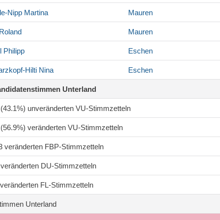
le-Nipp
Martina
Mauren
Roland
Mauren
l
Philipp
Eschen
rzkopf-Hilti
Nina
Eschen
andidatenstimmen Unterland
4 (43.1%) unveränderten VU-Stimmzetteln
2 (56.9%) veränderten VU-Stimmzetteln
03 veränderten FBP-Stimmzetteln
1 veränderten DU-Stimmzetteln
1 veränderten FL-Stimmzetteln
timmen Unterland