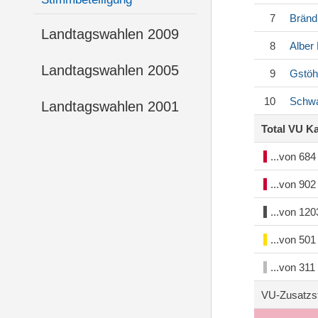
7
Bränd
Landtagswahlen 2009
8
Alber
Landtagswahlen 2005
9
Gstöh
10
Schwa
Landtagswahlen 2001
Total VU K
...von 68
...von 90
...von 12
...von 50
...von 31
VU-Zusatzs