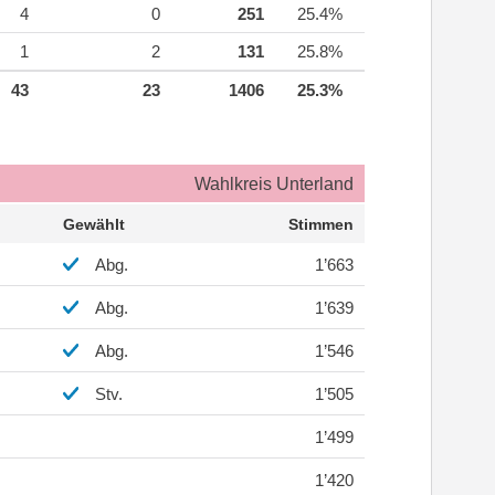
4
0
251
25.4%
1
2
131
25.8%
43
23
1406
25.3%
Wahlkreis Unterland
Gewählt
Stimmen
Abg.
1’663
Abg.
1’639
Abg.
1’546
Stv.
1’505
1’499
1’420