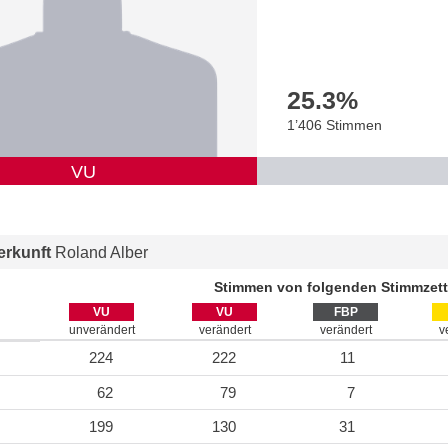
25.3
%
1’406 Stimmen
VU
rkunft
Roland Alber
Stimmen von folgenden Stimmzett
VU
VU
FBP
unverändert
verändert
verändert
v
224
222
11
62
79
7
199
130
31