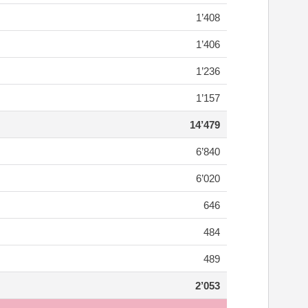
1’408
1’406
1’236
1’157
14’479
6’840
6’020
646
484
489
2’053