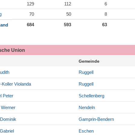
129
112
6
g
70
50
8
684
593
63
land
ische Union
Gemeinde
udith
Ruggell
-Koller
Violanda
Ruggell
l
Peter
Schellenberg
Werner
Nendeln
Dominik
Gamprin-Bendern
Gabriel
Eschen