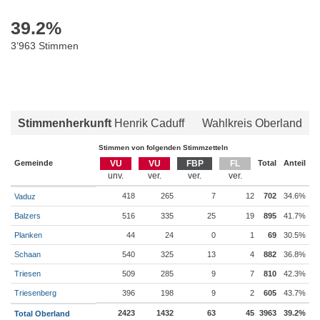
39.2
%
3’963 Stimmen
Stimmenherkunft
Henrik Caduff
Wahlkreis Oberland
Stimmen von folgenden Stimmzetteln
Gemeinde
VU
VU
FBP
FL
Total
Anteil
418
265
7
12
702
34.6%
Vaduz
Balzers
516
335
25
19
895
41.7%
Planken
44
24
0
1
69
30.5%
Schaan
540
325
13
4
882
36.8%
Triesen
509
285
9
7
810
42.3%
Triesenberg
396
198
9
2
605
43.7%
2423
1432
63
45
3963
39.2%
Total Oberland