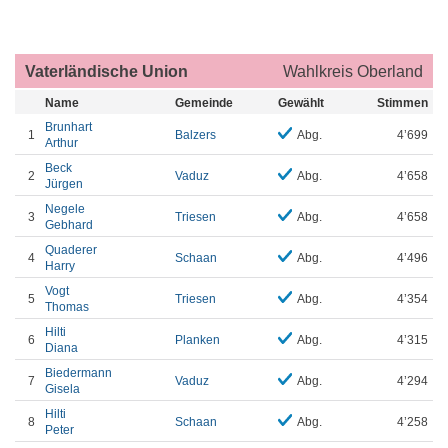
Vaterländische Union
Wahlkreis Oberland
Name
Gemeinde
Gewählt
Stimmen
Brunhart
1
Balzers
Abg.
4’699
Arthur
Beck
2
Vaduz
Abg.
4’658
Jürgen
Negele
3
Triesen
Abg.
4’658
Gebhard
Quaderer
4
Schaan
Abg.
4’496
Harry
Vogt
5
Triesen
Abg.
4’354
Thomas
Hilti
6
Planken
Abg.
4’315
Diana
Biedermann
7
Vaduz
Abg.
4’294
Gisela
Hilti
8
Schaan
Abg.
4’258
Peter