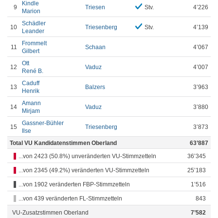
Kindle
9
Triesen
Stv.
4’226
Marion
Schädler
10
Triesenberg
Stv.
4’139
Leander
Frommelt
11
Schaan
4’067
Gilbert
Ott
12
Vaduz
4’007
René B.
Caduff
13
Balzers
3’963
Henrik
Amann
14
Vaduz
3’880
Mirjam
Gassner-Bühler
15
Triesenberg
3’873
Ilse
Total VU Kandidatenstimmen Oberland
63’887
...von 2423 (50.8%) unveränderten VU-Stimmzetteln
36’345
...von 2345 (49.2%) veränderten VU-Stimmzetteln
25’183
...von 1902 veränderten FBP-Stimmzetteln
1’516
...von 439 veränderten FL-Stimmzetteln
843
VU-Zusatzstimmen Oberland
7’582